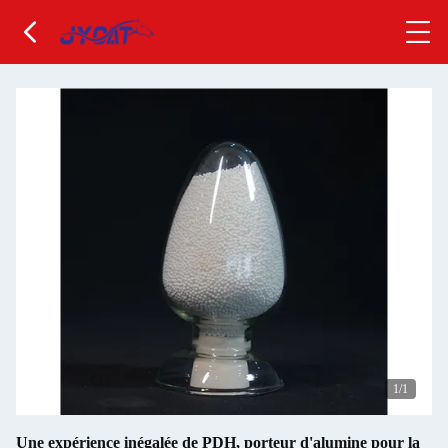
1
/1
Une expérience inégalée de PDH, porteur d'alumine pour la