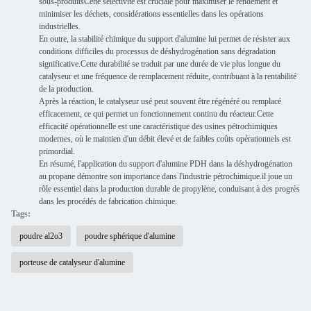
sous-produitsCette sélectivité est cruciale pour maximiser le rendement et
minimiser les déchets, considérations essentielles dans les opérations
industrielles.
En outre, la stabilité chimique du support d'alumine lui permet de résister aux
conditions difficiles du processus de déshydrogénation sans dégradation
significative.Cette durabilité se traduit par une durée de vie plus longue du
catalyseur et une fréquence de remplacement réduite, contribuant à la rentabilité
de la production.
Après la réaction, le catalyseur usé peut souvent être régénéré ou remplacé
efficacement, ce qui permet un fonctionnement continu du réacteur.Cette
efficacité opérationnelle est une caractéristique des usines pétrochimiques
modernes, où le maintien d'un débit élevé et de faibles coûts opérationnels est
primordial.
En résumé, l'application du support d'alumine PDH dans la déshydrogénation
au propane démontre son importance dans l'industrie pétrochimique.il joue un
rôle essentiel dans la production durable de propylène, conduisant à des progrès
dans les procédés de fabrication chimique.
Tags:
poudre al2o3
poudre sphérique d'alumine
porteuse de catalyseur d'alumine