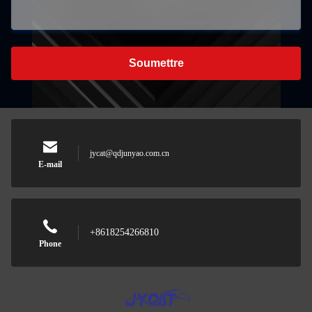
Soumettre
jycat@qdjunyao.com.cn
E-mail
+8618254266810
Phone