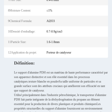
7Pore Size:
0.4-0.6nm
8Moisture Content:
≤1%
9Chemical Formula:
Al2O3
10Densité d'emballage:
0.7-0.9g/cm3
11Particle Size:
1.6-1.8mm
12Application du projet:
Porteur de catalyseur
Définition:
Le support d'alumine PDH est un matériau de haute performance caractérisé par
son apparence distinctive et son rôle essentiel dans les processus
catalytiques.texture blanche en poudreSa taille uniforme de particules et sa
grande surface sont des attributs cruciaux qui améliorent son efficacité en tant
que support de catalyseur.
Utilisé principalement dans l'industrie pétrochimique, le transporteur d'alumine
PDH fait partie intégrante de la déshydrogénation du propane.un élément
essentiel pour la production de divers plastiques et produits chimiquesLes
propriétés structurelles du support d'alumine fournissent un environnement