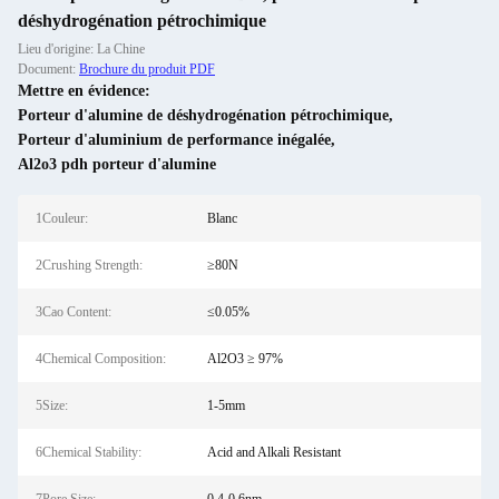
déshydrogénation pétrochimique
Lieu d'origine: La Chine
Document:
Brochure du produit PDF
Mettre en évidence:
Porteur d'alumine de déshydrogénation pétrochimique
,
Porteur d'aluminium de performance inégalée
,
Al2o3 pdh porteur d'alumine
1Couleur:
Blanc
2Crushing Strength:
≥80N
3Cao Content:
≤0.05%
4Chemical Composition:
Al2O3 ≥ 97%
5Size:
1-5mm
6Chemical Stability:
Acid and Alkali Resistant