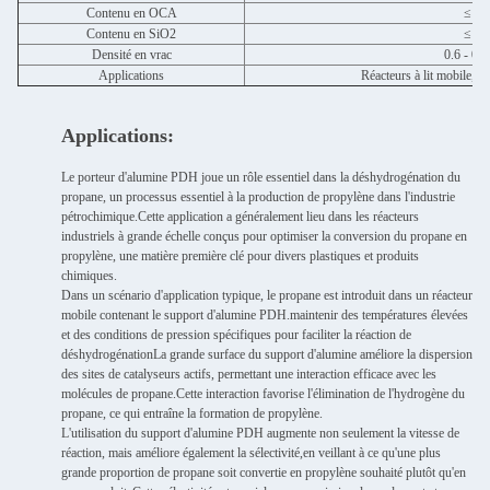
Contenu en OCA
≤ 0,
Contenu en SiO2
≤ 0,
Densité en vrac
0.6 - 0,
Applications
Réacteurs à lit mobile, ré
Applications:
Le porteur d'alumine PDH joue un rôle essentiel dans la déshydrogénation du
propane, un processus essentiel à la production de propylène dans l'industrie
pétrochimique.Cette application a généralement lieu dans les réacteurs
industriels à grande échelle conçus pour optimiser la conversion du propane en
propylène, une matière première clé pour divers plastiques et produits
chimiques.
Dans un scénario d'application typique, le propane est introduit dans un réacteur
mobile contenant le support d'alumine PDH.maintenir des températures élevées
et des conditions de pression spécifiques pour faciliter la réaction de
déshydrogénationLa grande surface du support d'alumine améliore la dispersion
des sites de catalyseurs actifs, permettant une interaction efficace avec les
molécules de propane.Cette interaction favorise l'élimination de l'hydrogène du
propane, ce qui entraîne la formation de propylène.
L'utilisation du support d'alumine PDH augmente non seulement la vitesse de
réaction, mais améliore également la sélectivité,en veillant à ce qu'une plus
grande proportion de propane soit convertie en propylène souhaité plutôt qu'en