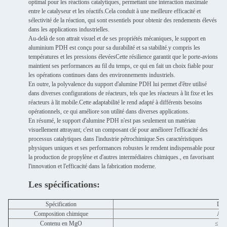
optimal pour les réactions catalytiques, permettant une interaction maximale
entre le catalyseur et les réactifs.Cela conduit à une meilleure efficacité et
sélectivité de la réaction, qui sont essentiels pour obtenir des rendements élevés
dans les applications industrielles.
Au-delà de son attrait visuel et de ses propriétés mécaniques, le support en
aluminium PDH est conçu pour sa durabilité et sa stabilité.y compris les
températures et les pressions élevéesCette résilience garantit que le porte-avions
maintient ses performances au fil du temps, ce qui en fait un choix fiable pour
les opérations continues dans des environnements industriels.
En outre, la polyvalence du support d'alumine PDH lui permet d'être utilisé
dans diverses configurations de réacteurs, tels que les réacteurs à lit fixe et les
réacteurs à lit mobile.Cette adaptabilité le rend adapté à différents besoins
opérationnels, ce qui améliore son utilité dans diverses applications.
En résumé, le support d'alumine PDH n'est pas seulement un matériau
visuellement attrayant; c'est un composant clé pour améliorer l'efficacité des
processus catalytiques dans l'industrie pétrochimique.Ses caractéristiques
physiques uniques et ses performances robustes le rendent indispensable pour
la production de propylène et d'autres intermédiaires chimiques., en favorisant
l'innovation et l'efficacité dans la fabrication moderne.
Les spécifications:
Spécification
Déta
Composition chimique
Al2
Contenu en MgO
≤ 0,