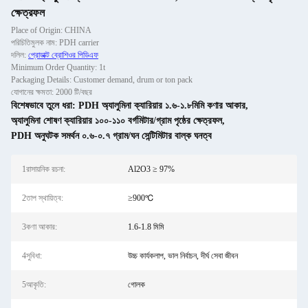
ক্ষেত্রফল
Place of Origin: CHINA
পরিচিতিমুলক নাম: PDH carrier
দলিল:
প্রোডাক্ট ব্রোশিওর পিডিএফ
Minimum Order Quantity: 1t
Packaging Details: Customer demand, drum or ton pack
যোগানের ক্ষমতা: 2000 টি/বছর
বিশেষভাবে তুলে ধরা:
PDH অ্যালুমিনা ক্যারিয়ার ১.৬-১.৮মিমি কণার আকার
,
অ্যালুমিনা শোষণ ক্যারিয়ার ১০০-১১০ বর্গমিটার/গ্রাম পৃষ্ঠের ক্ষেত্রফল
,
PDH অনুঘটক সমর্থন ০.৬-০.৭ গ্রাম/ঘন সেন্টিমিটার বাল্ক ঘনত্ব
1রাসায়নিক রচনা:
Al2O3 ≥ 97%
2তাপ স্থায়িত্ব:
≥900℃
3কণা আকার:
1.6-1.8 মিমি
4সুবিধা:
উচ্চ কার্যকলাপ, ভাল নির্বাচন, দীর্ঘ সেবা জীবন
5আকৃতি:
গোলক