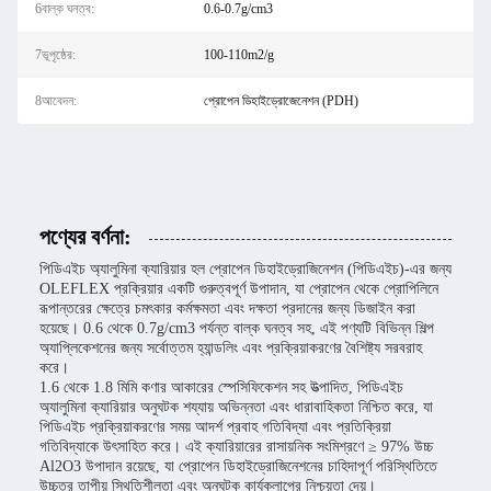
6বাল্ক ঘনত্ব:
0.6-0.7g/cm3
7ভূপৃষ্ঠের:
100-110m2/g
8আবেদন:
প্রোপেন ডিহাইড্রোজেনেশন (PDH)
পণ্যের বর্ণনা:
পিডিএইচ অ্যালুমিনা ক্যারিয়ার হল প্রোপেন ডিহাইড্রোজিনেশন (পিডিএইচ)-এর জন্য
OLEFLEX প্রক্রিয়ার একটি গুরুত্বপূর্ণ উপাদান, যা প্রোপেন থেকে প্রোপিলিনে
রূপান্তরের ক্ষেত্রে চমৎকার কর্মক্ষমতা এবং দক্ষতা প্রদানের জন্য ডিজাইন করা
হয়েছে। 0.6 থেকে 0.7g/cm3 পর্যন্ত বাল্ক ঘনত্ব সহ, এই পণ্যটি বিভিন্ন শিল্প
অ্যাপ্লিকেশনের জন্য সর্বোত্তম হ্যান্ডলিং এবং প্রক্রিয়াকরণের বৈশিষ্ট্য সরবরাহ
করে।
1.6 থেকে 1.8 মিমি কণার আকারের স্পেসিফিকেশন সহ উত্পাদিত, পিডিএইচ
অ্যালুমিনা ক্যারিয়ার অনুঘটক শয্যায় অভিন্নতা এবং ধারাবাহিকতা নিশ্চিত করে, যা
পিডিএইচ প্রক্রিয়াকরণের সময় আদর্শ প্রবাহ গতিবিদ্যা এবং প্রতিক্রিয়া
গতিবিদ্যাকে উৎসাহিত করে। এই ক্যারিয়ারের রাসায়নিক সংমিশ্রণে ≥ 97% উচ্চ
Al2O3 উপাদান রয়েছে, যা প্রোপেন ডিহাইড্রোজিনেশনের চাহিদাপূর্ণ পরিস্থিতিতে
উচ্চতর তাপীয় স্থিতিশীলতা এবং অনুঘটক কার্যকলাপের নিশ্চয়তা দেয়।