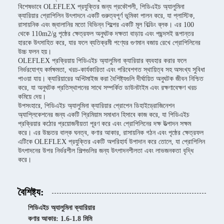
বিশেষভাবে OLEFLEX প্রযুক্তির জন্য প্রকৌশলী, পিডিএইচ অ্যালুমিনা
ক্যারিয়ার প্রোপিলিন উৎপাদনে একটি গুরুত্বপূর্ণ ভূমিকা পালন করে, যা প্লাস্টিক,
রাসায়নিক এবং জ্বালানির মতো বিভিন্ন শিল্পের একটি মূল বিল্ডিং ব্লক। এর 100
থেকে 110m2/g পৃষ্ঠের ক্ষেত্রফল অনুঘটক দক্ষতা বাড়ায় এবং পছন্দসই রূপান্তর
হারকে উৎসাহিত করে, যার ফলে ব্যতিক্রমী পণ্যের গুণমান বজায় রেখে প্রোপিলিনের
উচ্চ ফলন হয়।
OLEFLEX প্রক্রিয়ায় পিডিএইচ অ্যালুমিনা ক্যারিয়ার ব্যবহার করার ফলে
নির্ভরযোগ্য কর্মক্ষমতা, খরচ-কার্যকারিতা এবং পরিবেশগত স্থায়িত্ব সহ অসংখ্য সুবিধা
পাওয়া যায়। ক্যারিয়ারের অপ্টিমাইজ করা বৈশিষ্ট্যগুলি দীর্ঘায়িত অনুঘটক জীবন নিশ্চিত
করে, যা অনুঘটক প্রতিস্থাপনের সাথে সম্পর্কিত ডাউনটাইম এবং রক্ষণাবেক্ষণ খরচ
কমিয়ে দেয়।
উপসংহারে, পিডিএইচ অ্যালুমিনা ক্যারিয়ার প্রোপেন ডিহাইড্রোজিনেশন
অ্যাপ্লিকেশনের জন্য একটি প্রিমিয়াম সমাধান হিসাবে কাজ করে, যা পিডিএইচ
প্রক্রিয়ার কঠোর প্রয়োজনীয়তা পূরণ করে এবং প্রোপিলিনের দক্ষ উত্পাদন সক্ষম
করে। এর উচ্চতর বাল্ক ঘনত্ব, কণার আকার, রাসায়নিক গঠন এবং পৃষ্ঠের ক্ষেত্রফল
এটিকে OLEFLEX প্রযুক্তির একটি অপরিহার্য উপাদান করে তোলে, যা প্রোপিলিন
উৎপাদনের উপর নির্ভরশীল শিল্পগুলির জন্য উৎপাদনশীলতা এবং লাভজনকতা বৃদ্ধি
করে।
বৈশিষ্ট্য:
পিডিএইচ অ্যালুমিনা ক্যারিয়ার
কণার আকার: 1.6-1.8 মিমি