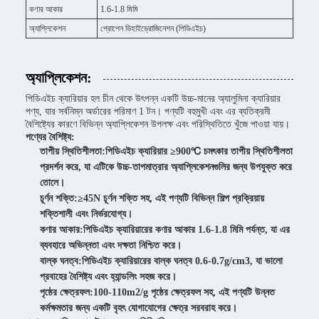
কণার আকার
1.6-1.8 মিমি
অ্যাপ্লিকেশন
প্রোপেন ডিহাইড্রোজিনেশন (পিডিএইচ)
অ্যাপ্লিকেশন:
পিডিএইচ ক্যারিয়ার হল চীন থেকে উৎপন্ন একটি উচ্চ-মানের অ্যালুমিনা ক্যারিয়ার
পণ্য, যার সর্বনিম্ন অর্ডারের পরিমাণ 1 টন। পণ্যটি বহুমুখী এবং এর ব্যতিক্রমী
বৈশিষ্ট্যের কারণে বিভিন্ন অ্যাপ্লিকেশন উপলক্ষ এবং পরিস্থিতিতে খুঁজে পাওয়া যায়।
পণ্যের বৈশিষ্ট্য:
তাপীয় স্থিতিশীলতা:
পিডিএইচ ক্যারিয়ার ≥900℃ চমৎকার তাপীয় স্থিতিশীলতা
প্রদর্শন করে, যা এটিকে উচ্চ-তাপমাত্রার অ্যাপ্লিকেশনগুলির জন্য উপযুক্ত করে
তোলে।
চূর্ণন শক্তি:
≥45N চূর্ণন শক্তি সহ, এই পণ্যটি বিভিন্ন শিল্প প্রক্রিয়ায়
শক্তিশালী এবং নির্ভরযোগ্য।
কণার আকার:
পিডিএইচ ক্যারিয়ারের কণার আকার 1.6-1.8 মিমি পর্যন্ত, যা এর
ব্যবহারে অভিন্নতা এবং দক্ষতা নিশ্চিত করে।
বাল্ক ঘনত্ব:
পিডিএইচ ক্যারিয়ারের বাল্ক ঘনত্ব 0.6-0.7g/cm3, যা ভালো
প্রবাহের বৈশিষ্ট্য এবং হ্যান্ডলিং সহজ করে।
পৃষ্ঠের ক্ষেত্রফল:
100-110m2/g পৃষ্ঠের ক্ষেত্রফল সহ, এই পণ্যটি উন্নত
কর্মক্ষমতার জন্য একটি বৃহৎ যোগাযোগের ক্ষেত্র সরবরাহ করে।