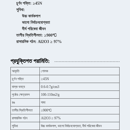
চূর্ণন শক্তি: ≥45N
সুবিধা:
উচ্চ কার্যকলাপ
ভালো নির্বাচনযোগ্যতা
দীর্ঘ পরিষেবা জীবন
তাপীয় স্থিতিশীলতা: ≥900℃
রাসায়নিক গঠন: Al2O3 ≥ 97%
প্রযুক্তিগত পরামিতি:
আকৃতি
গোলক
চূর্ণন শক্তি
≥45N
বাল্ক ঘনত্ব
0.6-0.7g/cm3
পৃষ্ঠের ক্ষেত্রফল
100-110m2/g
রঙ
সাদা
তাপীয় স্থিতিশীলতা
≥900℃
রাসায়নিক গঠন
Al2O3 ≥ 97%
সুবিধা
উচ্চ কার্যকলাপ, ভালো নির্বাচনযোগ্যতা, দীর্ঘ পরিষেবা জীবন