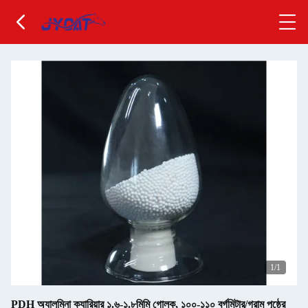
1
/1
PDH অ্যালুমিনা ক্যারিয়ার ১.৬-১.৮মিমি গোলক, ১০০-১১০ বর্গমিটার/গ্রাম পৃষ্ঠের