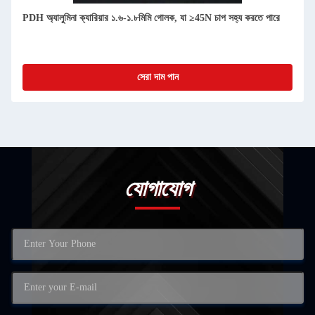
PDH অ্যালুমিনা ক্যারিয়ার ১.৬-১.৮মিমি গোলক, যা ≥45N চাপ সহ্য করতে পারে
সেরা দাম পান
যোগাযোগ