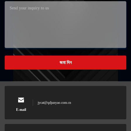
জমা দিন
jycat@qdjunyao.com.cn
E-mail