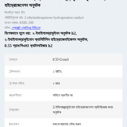
হাইড্রোজেনেশন অনুঘটক
উৎপত্তি স্থল: চীন
পরিচিতিমুলক নাম: 2-ethylanthraquinone hydrogenation catalyst
মডেল নম্বার: KME-100
দলিল:
প্রোডাক্ট ব্রোশিওর পিডিএফ
বিশেষভাবে তুলে ধরা:
২-ইথাইলানথ্রাকুইনন অনুঘটক h2
,
২-ইথাইলানথ্রাকুইনোন অ্যাসিটিলিন হাইড্রোজেনাইজেশন অনুঘটক
,
0.55 গ্রাম/সিএম3 ক্যাটালাইজার h2
1ঘনত্ব:
0.55 G/cm3
2বিশুদ্ধতা:
≥ 98%
3শেল্ফ লাইফ:
২ বছর
4দ্রবণীয়তা:
পানিতে দ্রবণীয় নয়
2-ইথিল্যান্থ্রাকুইনোন হাইড্রোজেনেশন প্রতিক্রিয়ার জন্য
5প্রয়োগ:
অনুঘটক
6সংরক্ষণ:
শুকনো জায়গায় স্টোর করুন