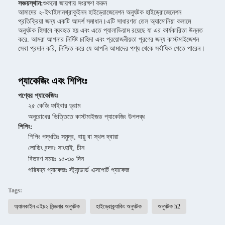
সঞ্চয়স্থান:
শুকনো জায়গায় সংরক্ষণ করুন
আমাদের ২-ইথাইলানথ্রাকুইনন হাইড্রোজেনেশন অনুঘটক হাইড্রোজেনেশন
প্রতিক্রিয়া জন্য একটি আদর্শ সমাধান।এটি সাধারণত তেল অ্যামোনিয়া কলামে
অনুঘটক হিসাবে ব্যবহৃত হয় এবং এতে প্যালাডিয়াম রয়েছে যা এর কার্যকারিতা উন্নত
করে. আমরা আপনার নির্দিষ্ট চাহিদা এবং প্রয়োজনীয়তা পূরণের জন্য কাস্টমাইজেশন
সেবা প্রদান করি, নিশ্চিত করে যে আপনি আমাদের পণ্য থেকে সর্বাধিক পেতে পারেন।
প্যাকেজিং এবং শিপিংঃ
পণ্যের প্যাকেজিংঃ
২৫ কেজি ফাইবার ড্রাম
অনুরোধের ভিত্তিতে কাস্টমাইজড প্যাকেজিং উপলব্ধ
শিপিং:
শিপিং পদ্ধতিঃ সমুদ্র, বায়ু বা স্থল দ্বারা
লোডিং বন্দরঃ সাংহাই, চীন
বিতরণ সময়ঃ ১৫-৩০ দিন
পরিবহন প্যাকেজঃ স্ট্যান্ডার্ড এক্সপোর্ট প্যাকেজ
Tags:
অ্যালকাইন এইচ২ লিন্ডলার অনুঘটক
হাইড্রোক্র্যাকিং অনুঘটক
অনুঘটক h2