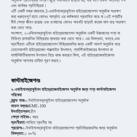
অনুঘটক প্রতিক্রিয়া মিশ্রণ জুড়ে সমানভাবে ছড়িয়ে হয়, যার ফলে একটি অত্যন্ত দক্ষ
এবং কার্যকর প্রতিক্রিয়া।
এটি একটি শুষ্ক জায়গায় 2-এথাইলানথ্রাকুইনন হাইড্রোজেনেশন অনুঘটক সংরক্ষণ
করা গুরুত্বপূর্ণ যাতে কোনও আর্দ্রতা এর কর্মক্ষমতা প্রভাবিত করে না।এই পণ্যটির
দীর্ঘ শেল্ফ জীবন রয়েছে এবং গুণমানের কোনও অবনতি ছাড়াই কয়েক মাস ধরে সংরক্ষণ
করা যেতে পারে.
সংক্ষেপে, ২-এথিলানথ্রাকুইনন হাইড্রোজেনেশন অনুঘটক একটি উচ্চমানের পণ্য যা
বিভিন্ন রাসায়নিক বিক্রিয়ায় ব্যবহার করা যেতে পারে। এর বিশুদ্ধতা, ঘনত্ব,এবং
দ্রবণীয়তা এটিকে হাইড্রোজেনেশন বিক্রিয়াগুলির জন্য একটি আদর্শ অনুঘটক করে
তোলেআপনি হাইড্রোজেন পারক্সাইড উৎপাদন, প্লাস্টিকাইজারের উৎপাদন বা
ফার্মাসিউটিক্যালস উৎপাদন নিয়ে কাজ করছেন কিনা, এই হাইড্রোজেনাইজেশন
অনুঘটক আপনার চাহিদা পূরণ করবে।
কাস্টমাইজেশনঃ
২-এথাইলানথ্রাকুইনন হাইড্রোজেনাইজেশন অনুঘটক জন্য পণ্য কাস্টমাইজেশন
পরিষেবা
ব্র্যান্ড নামঃ
২-ইথাইলানথ্রাকুইনন হাইড্রোজেনেশন অনুঘটক
মডেল নম্বরঃ
KME-100
উৎপত্তিস্থল:
চীন
শেল্ফ লাইফঃ
২ বছর
দ্রবণীয়তা:
পানিতে দ্রবণীয় নয়
প্রয়োগঃ
২-ইথাইলানথ্রাকুইনন হাইড্রোজেনেশন প্রতিক্রিয়াগুলির জন্য অনুঘটক
বিশুদ্ধতা:
≥ ৯৮%