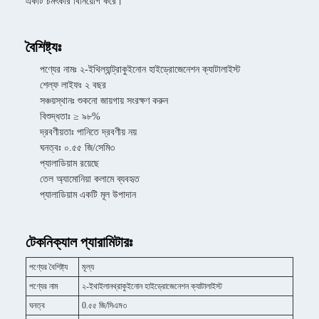
একটি চমৎকার বিনিয়োগ করে।
বৈশিষ্ট্যঃ
পণ্যের নামঃ ২-ইথিল্যান্ট্রাকুইনোন হাইড্রোজেনেশন ক্যাটালাইস্ট
শেল্ফ লাইফঃ ২ বছর
সঞ্চয়স্থানঃ শুকনো জায়গায় সংরক্ষণ করুন
বিশুদ্ধতাঃ ≥ ৯৮%
দ্রবণীয়তাঃ পানিতে দ্রবণীয় নয়
ঘনত্বঃ ০.৫৫ জি/সেমি৩
প্যালাডিয়াম রয়েছে
তেল অ্যামোনিয়া কলামে ব্যবহৃত
প্যালাডিয়াম একটি মূল উপাদান
টেকনিক্যাল প্যারামিটারঃ
পণ্যের বৈশিষ্ট্য
মূল্য
পণ্যের নাম
২-ইথাইলানথ্রাকুইনোন হাইড্রোজেনেশন ক্যাটালাইস্ট
ঘনত্ব
0.৫৫ জি/সিএম৩