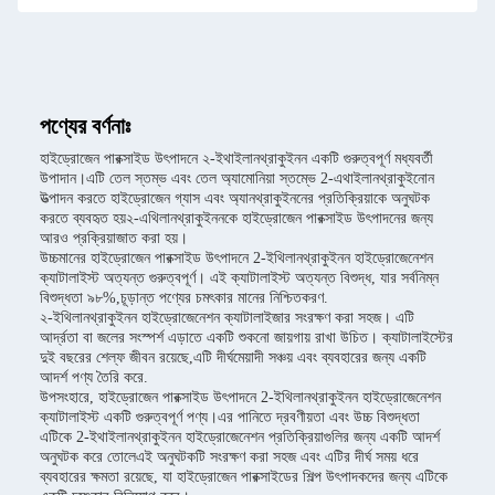
পণ্যের বর্ণনাঃ
হাইড্রোজেন পারক্সাইড উৎপাদনে ২-ইথাইলানথ্রাকুইনন একটি গুরুত্বপূর্ণ মধ্যবর্তী
উপাদান।এটি তেল স্তম্ভ এবং তেল অ্যামোনিয়া স্তম্ভে 2-এথাইলানথ্রাকুইনোন
উত্পাদন করতে হাইড্রোজেন গ্যাস এবং অ্যানথ্রাকুইননের প্রতিক্রিয়াকে অনুঘটক
করতে ব্যবহৃত হয়২-এথিলানথ্রাকুইননকে হাইড্রোজেন পারক্সাইড উৎপাদনের জন্য
আরও প্রক্রিয়াজাত করা হয়।
উচ্চমানের হাইড্রোজেন পারক্সাইড উৎপাদনে 2-ইথিলানথ্রাকুইনন হাইড্রোজেনেশন
ক্যাটালাইস্ট অত্যন্ত গুরুত্বপূর্ণ। এই ক্যাটালাইস্ট অত্যন্ত বিশুদ্ধ, যার সর্বনিম্ন
বিশুদ্ধতা ৯৮%,চূড়ান্ত পণ্যের চমৎকার মানের নিশ্চিতকরণ.
২-ইথিলানথ্রাকুইনন হাইড্রোজেনেশন ক্যাটালাইজার সংরক্ষণ করা সহজ। এটি
আর্দ্রতা বা জলের সংস্পর্শ এড়াতে একটি শুকনো জায়গায় রাখা উচিত। ক্যাটালাইস্টের
দুই বছরের শেল্ফ জীবন রয়েছে,এটি দীর্ঘমেয়াদী সঞ্চয় এবং ব্যবহারের জন্য একটি
আদর্শ পণ্য তৈরি করে.
উপসংহারে, হাইড্রোজেন পারক্সাইড উৎপাদনে 2-ইথিলানথ্রাকুইনন হাইড্রোজেনেশন
ক্যাটালাইস্ট একটি গুরুত্বপূর্ণ পণ্য।এর পানিতে দ্রবণীয়তা এবং উচ্চ বিশুদ্ধতা
এটিকে 2-ইথাইলানথ্রাকুইনন হাইড্রোজেনেশন প্রতিক্রিয়াগুলির জন্য একটি আদর্শ
অনুঘটক করে তোলেএই অনুঘটকটি সংরক্ষণ করা সহজ এবং এটির দীর্ঘ সময় ধরে
ব্যবহারের ক্ষমতা রয়েছে, যা হাইড্রোজেন পারক্সাইডের শিল্প উৎপাদকদের জন্য এটিকে