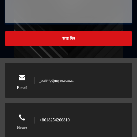
জমা দিন
jycat@qdjunyao.com.cn
E-mail
+8618254266810
Phone