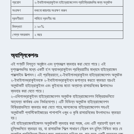
প্রয়োগ
২-ইথাইলানথ্রাকুইনন হাইড্রোজেনেশন প্রতিক্রিয়াগুলির জন্য অনুঘটক
সংরক্ষণ
শুকনো জায়গায় সংরক্ষণ করুন
দ্রবণীয়তা
পানিতে দ্রবণীয় নয়
বিশুদ্ধতা
≥ ৯৮%
শেল্ফ সময়কাল
২ বছর
অ্যাপ্লিকেশনঃ
এই পণ্যটি বিস্তৃত অনুষ্ঠান এবং দৃশ্যকল্পে ব্যবহার করা যেতে পারে। এই
দৃশ্যকল্পগুলির মধ্যে একটি হ'ল অ্যানথ্রাকুইনন প্রক্রিয়াটির মাধ্যমে হাইড্রোজেন
পারক্সাইড উত্পাদন। এই প্রক্রিয়াতে,২-ইথাইলানথ্রাকুইনন হাইড্রোজেনেশন অনুঘটক
২-ইথাইলানথ্রাকুইননকে ২-ইথাইলানথ্রাকুইননে রূপান্তর করতে ব্যবহৃত হয়এই
অনুঘটকটি হাইড্রোকুইনন এবং কুইননের মতো অন্যান্য রাসায়নিকের উত্পাদনেও
ব্যবহার করা যেতে পারে।
২-এথিলানথ্রাকুইনন হাইড্রোজেনেশন অনুঘটক হাইড্রোজেনেশন বিক্রিয়াগুলিতে
অত্যন্ত কার্যকর এবং নির্ভরযোগ্য। এটি বিভিন্ন অনুঘটক হাইড্রোজেনেশন
বিক্রিয়াগুলিতে ব্যবহার করা যেতে পারে,আলকেনের হাইড্রোজেনেশন সহএই
অনুঘটকটি প্লাস্টিকাইজারের পাশাপাশি ওষুধ ও কৃষি রাসায়নিকের উৎপাদনেও ব্যবহৃত
হয়।
এই হাইড্রোজেনাইজেশন অনুঘটকটি ব্যবহার করা সহজ, এবং এটি প্রায়শই ড্রপ বল
চুল্লিগুলিতে ব্যবহৃত হয়, যা রাসায়নিক শিল্পে সাধারণ।ড্রিপ বল চুল্লি নিশ্চিত করে যে