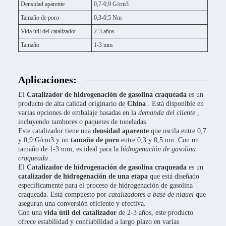
Densidad aparente
0,7-0,9 G/cm3
Tamaño de poro
0,3-0,5 Nm
Vida útil del catalizador
2-3 años
Tamaño
1-3 mm
Aplicaciones:
El
Catalizador de hidrogenación de gasolina craqueada
es un
producto de alta calidad originario de
China
. Está disponible en
varias opciones de embalaje basadas en la
demanda del cliente
,
incluyendo tambores o paquetes de toneladas.
Este catalizador tiene una
densidad aparente
que oscila entre 0,7
y 0,9 G/cm3 y un
tamaño de poro
entre 0,3 y 0,5 nm. Con un
tamaño de 1-3 mm, es ideal para la
hidrogenación de gasolina
craqueada
.
El
Catalizador de hidrogenación de gasolina craqueada
es un
catalizador de hidrogenación de una etapa
que está diseñado
específicamente para el proceso de hidrogenación de gasolina
craqueada. Está compuesto por
catalizadores a base de níquel
que
aseguran una conversión eficiente y efectiva.
Con una
vida útil del catalizador
de 2-3 años, este producto
ofrece estabilidad y confiabilidad a largo plazo en varias