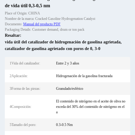
de vida útil 0,3-0,5 nm
Place of Origin: CHINA
Nombre de la marca: Cracked Gasoline Hydrogenation Catalyst
Documento:
Manual del producto PDF
Packaging Details: Customer demand, drum or ton pack
Resaltar:
vida útil del catalizador de hidrogenación de gasolina agrietada
,
catalizador de gasolina agrietado con poros de 0
,
3-0
1Vida del catalizador:
Entre 2 y 3 años
2Aplicación:
Hidrogenación de la gasolina fracturada
3Forma de las piezas:
Granulado/esférico
El contenido de nitrógeno en el aceite de oliva no
4Composición:
exceda del 30% del contenido de nitrógeno en el
a
5Tamaño del poro:
0.3-0.5 Nm