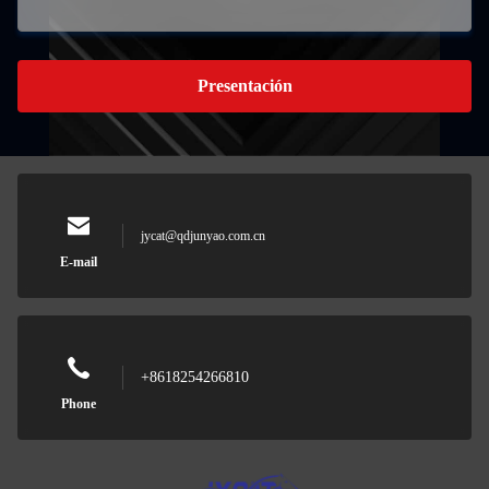
Presentación
jycat@qdjunyao.com.cn
E-mail
+8618254266810
Phone