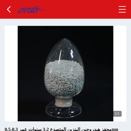
1
/1
محفز هيدروجين البنزين المتصدع 2-3 سنوات عمر 0.3-0.5nm