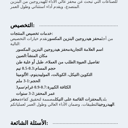
للصناعات التي تبحث عن محفز عالي الأداء للهيدروجين من البنزين
المتصدع، ويقدم أداء استثنائي وطول العمر.
التخصيص:
خدمات تخصيص المنتجات:
من أجل
محفز هيدروجين البنزين المكسور
نقدم خيارات التخصيص
التالية:
اسم العلامة التجارية
محفز هيدروجين البنزين المكسور
مكان المنشأ:
الصين
تفاصيل العبوة:
الطلب من العملاء، طبل أو علبة طن
حجم المسام:
0.3-0.5 نيم
التكوين:
النيكل، الكوبالت، الموليبدينوم، الألومينا
الحجم:
1-3 ملم
الكثافة الكبيرة:
0.7-0.9 غرام/سم3
عمر المحفز:
2-3 سنوات
بلدي
المحفزات القائمة على النيكل
مصممة لتحقيق كفاءة
محفز
التطبيقات، وضمان الأداء العالي وطول العمر لعملياتكم.
الهيدروجين
الأسئلة الشائعة: