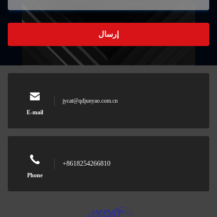
إرسال
jycat@qdjunyao.com.cn
E-mail
+8618254266810
Phone