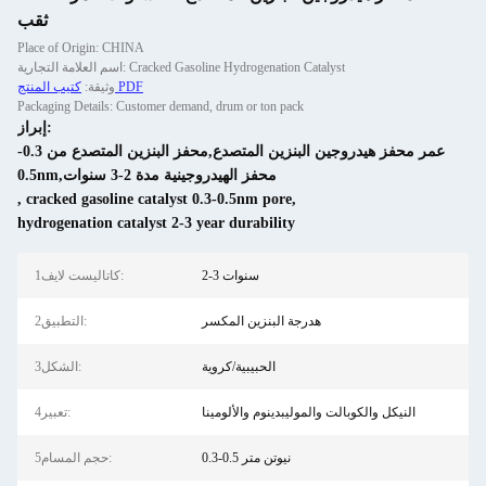
ثقب
Place of Origin: CHINA
اسم العلامة التجارية: Cracked Gasoline Hydrogenation Catalyst
كتيب المنتج PDF
وثيقة:
Packaging Details: Customer demand, drum or ton pack
إبراز:
عمر محفز هيدروجين البنزين المتصدع,محفز البنزين المتصدع من 0.3-
0.5nm,محفز الهيدروجينية مدة 2-3 سنوات
,
cracked gasoline catalyst 0.3-0.5nm pore
,
hydrogenation catalyst 2-3 year durability
2-3 سنوات
1كاتاليست لايف:
هدرجة البنزين المكسر
2التطبيق:
الحبيبية/كروية
3الشكل:
النيكل والكوبالت والموليبدينوم والألومينا
4تعبير:
0.3-0.5 نيوتن متر
5حجم المسام: