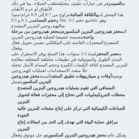
من
الصين
يتوفر في خيارات تغليف مختلفة
طلب العملاء
، بما في ذلك
الأطباق أو حزم الأطنان.
هذا المحفز لديه
الكثافة السائبة
تتراوح من 0.7 إلى 0.9 غرام/سم3
و
حجم المسام
بين 0.3 و 0.5 Nm. مع حجم 1-3mm، وهو
.
مثالي
هيدروجين البنزين المتصدع
الـ
محفز هيدروجين البنزين المكسور
هو
محفز هيدروجين من مرحلة
واحدة
مصممة خصيصا لعملية هيدروجين البنزين
المتصدع.
المحفزات القائمة على النيكل
التي تضمن تحويل فعال
وفعال.
مع
عمر المحفز
لمدة 2-3 سنوات، هذا المنتج يوفر الاستقرار على
المدى الطويل والموثوقية في تطبيقات مختلفة المتعلقة معالجة
البنزين المتصدع.كثافة الكميات الكبيرة وحجم المسام الأمثل تجعله
حلًا متعدد الاستخدامات لعمليات الهيدروجين.
توصية
أوقات و سيناريوهات تطبيق المنتج
بالنسبة
محفز هيدروجين
تشمل:
البنزين المكسور
المصافي التي تقوم بعمليات هيدروجين البنزين المتصدع
محطات البتروكيماويات التي تحتاج إلى محفزات فعالة لتحويل
البنزين
الصناعات الكيميائية التي تركز على إنتاج منتجات البنزين عالية
الجودة
مرافق حماية البيئة التي تهدف إلى الحد من انبعاثات إنتاج
البنزين
بشكل عام،
محفز هيدروجين البنزين المكسور
هو حل موثوق وفعال