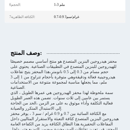
1-3 ملم
6الحجم:
0.7-0.9 غرام/سم3
7الكثافة الظاهرية:
وصف المنتج:
محفز هيدروجين البنزين المتصدع هو منتج أساسي مصمم خصيصًا
للهيدروجين للبنزين المتصدع في التطبيقات الصناعية. يحتوي على
حجم مسام من 0.3 إلى 0.5 نانومتر،هذا المحفز يتيح تفاعلات
هيدروجينية فعالة ودقيقةوهي متوفرة بأحجام تتراوح من 1 إلى 3
ملم، مما يجعلها مناسبة لمجموعة متنوعة من الاستخدامات
الصناعية.
سمة ملحوظة لهذا محفز الهيدروجين هي عمرها الطويل ، الذي
يستمر بين عامين إلى ثلاث سنوات. تضمن هذه العمر الطويل
فعالية التكلفة وأداء موثوق به على مر الزمن ،الحد من الحاجة
إلى الاستبدال المتكرر والصيانة.
مع الكثافة السائبة بين 0.7 و 0.9 غرام / سم 3 ، يوفر محفز
هيدروجين البنزين المتصدع كثافة التعبئة والاستقرار المثاليين داخل
المفاعلات التحفيزية.هذا النطاق الكثافة يزيد من الكفاءة العامة
للمحفز في تعزيز تفاعلات الهيدروجينية ويضمن التوزيع حتى داخل