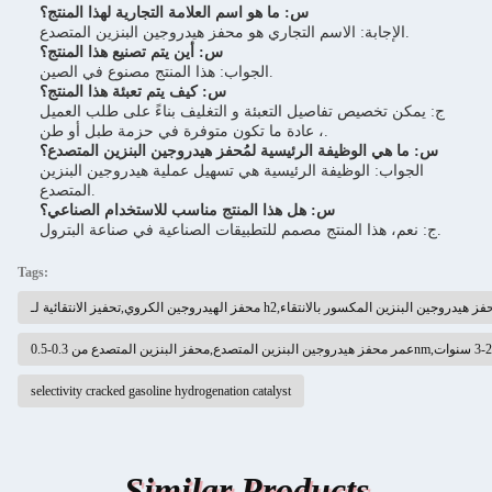
س: ما هو اسم العلامة التجارية لهذا المنتج؟
الإجابة: الاسم التجاري هو محفز هيدروجين البنزين المتصدع.
س: أين يتم تصنيع هذا المنتج؟
الجواب: هذا المنتج مصنوع في الصين.
س: كيف يتم تعبئة هذا المنتج؟
ج: يمكن تخصيص تفاصيل التعبئة و التغليف بناءً على طلب العميل
، عادة ما تكون متوفرة في حزمة طبل أو طن.
س: ما هي الوظيفة الرئيسية لمُحفز هيدروجين البنزين المتصدع؟
الجواب: الوظيفة الرئيسية هي تسهيل عملية هيدروجين البنزين
المتصدع.
س: هل هذا المنتج مناسب للاستخدام الصناعي؟
ج: نعم، هذا المنتج مصمم للتطبيقات الصناعية في صناعة البترول.
Tags:
 الهيدروجين الكروي,تحفيز الانتقائية لـ h2,محفز هيدروجين البنزين المكسور بالانتقاء
selectivity cracked gasoline hydrogenation catalyst
Similar Products