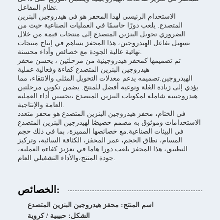
نظام المفاعل.
الاستخدام الرئيسي لهذا المحفز هو في هيدروجين البنزين
المتصدع. يلعب دورًا حاسمًا في العمليات الصناعية حيث من
الضروري تحويل البنزين المتصدع إلى منتجات قيمة.من خلال
تسهيل تفاعل الهيدروجين، هذا المحفز يساهم في إنتاج منتجات
نهائية عالية الجودة مع خصائص وأداء محسنة.
تم تصميمها كمحفز هيدروجينية من مرحلتين ، يحسن محفز
هيدروجين البنزين المتصدع كفاءة وفعالية عملية
الهيدروجين.تصميمه يدعم معدلات التحويل المثلى والانتقاء، مما
يؤدي إلى زيادة الغلة ونوعية أفضل للمنتج. يضمن تكوين مرحلتين
هيدروجينية شاملة لمكونات البنزين المتصدع ،تحسين أداء العملية
العامة والإنتاجية.
في الختام، محفز هيدروجين البنزين المتصدع هو محفز متعدد
الاستخدامات وموثوق به مصمم خصيصًا لهيدرجين البنزين المتصدع
في البيئات الصناعية.مع خصائصها المميزة، بما في ذلك حجم
المسام، نطاق الحجم، عمر المحفز، الكثافة السائبة، وتركيز
التطبيق، هذا المحفز يلعب دورا هاما في تعزيز كفاءة العملية،
جودة المنتج،والأداء التشغيلي العام.
الخصائص:
اسم المنتج: محفز هيدروجين البنزين المتصدع
الشكل: حبيبية / كروية