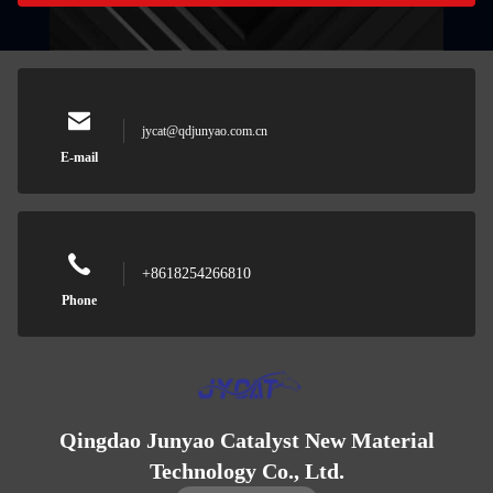
jycat@qdjunyao.com.cn
E-mail
+8618254266810
Phone
Qingdao Junyao Catalyst New Material
Technology Co., Ltd.