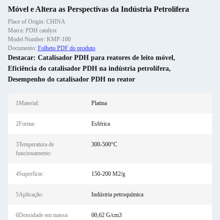
Móvel e Altera as Perspectivas da Indústria Petrolífera
Place of Origin: CHINA
Marca: PDH catalyst
Model Number: KMP-100
Documento:
Folheto PDF do produto
Destacar:
Catalisador PDH para reatores de leito móvel
,
Eficiência do catalisador PDH na indústria petrolífera
,
Desempenho do catalisador PDH no reator
1Material:
Platina
2Forma:
Esférica
3Temperatura de
300-500°C
funcionamento:
4Superfície:
150-200 M2/g
5Aplicação:
Indústria petroquímica
6Densidade em massa:
00,62 G/cm3