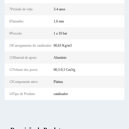
7Período de vida:
3-4 anos
8Tamanho:
1,6 mm
9Pressão:
1 a 10 bar
10Carregamento do catalisador:
00,63 Kg/m3
11Material de apoio:
Alumínio
12Volume dos poros:
00,3-0,5 Cm3/g
13Componente ativo:
Platina
14Tipo de Produto:
catalisador