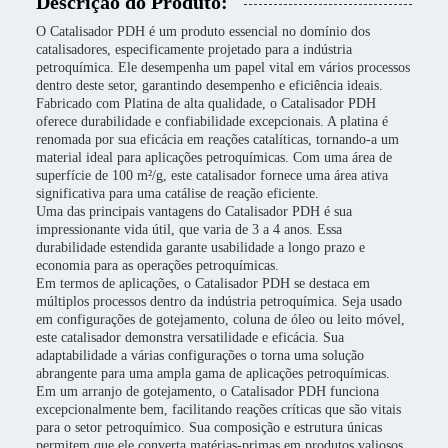
Descrição do Produto:
O Catalisador PDH é um produto essencial no domínio dos
catalisadores, especificamente projetado para a indústria
petroquímica. Ele desempenha um papel vital em vários processos
dentro deste setor, garantindo desempenho e eficiência ideais.
Fabricado com Platina de alta qualidade, o Catalisador PDH
oferece durabilidade e confiabilidade excepcionais. A platina é
renomada por sua eficácia em reações catalíticas, tornando-a um
material ideal para aplicações petroquímicas. Com uma área de
superfície de 100 m²/g, este catalisador fornece uma área ativa
significativa para uma catálise de reação eficiente.
Uma das principais vantagens do Catalisador PDH é sua
impressionante vida útil, que varia de 3 a 4 anos. Essa
durabilidade estendida garante usabilidade a longo prazo e
economia para as operações petroquímicas.
Em termos de aplicações, o Catalisador PDH se destaca em
múltiplos processos dentro da indústria petroquímica. Seja usado
em configurações de gotejamento, coluna de óleo ou leito móvel,
este catalisador demonstra versatilidade e eficácia. Sua
adaptabilidade a várias configurações o torna uma solução
abrangente para uma ampla gama de aplicações petroquímicas.
Em um arranjo de gotejamento, o Catalisador PDH funciona
excepcionalmente bem, facilitando reações críticas que são vitais
para o setor petroquímico. Sua composição e estrutura únicas
permitem que ele converta matérias-primas em produtos valiosos