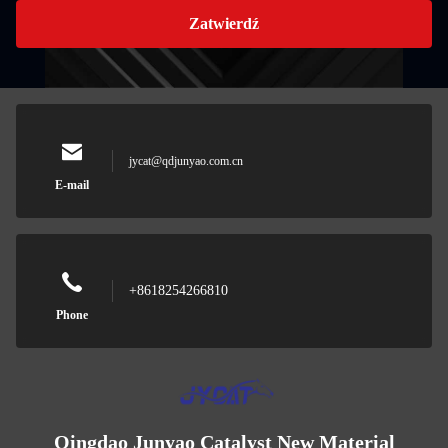
Zatwierdź
jycat@qdjunyao.com.cn
E-mail
+8618254266810
Phone
Qingdao Junyao Catalyst New Material