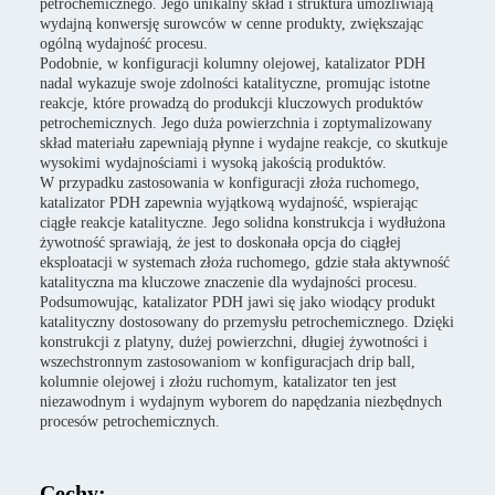
petrochemicznego. Jego unikalny skład i struktura umożliwiają
wydajną konwersję surowców w cenne produkty, zwiększając
ogólną wydajność procesu.
Podobnie, w konfiguracji kolumny olejowej, katalizator PDH
nadal wykazuje swoje zdolności katalityczne, promując istotne
reakcje, które prowadzą do produkcji kluczowych produktów
petrochemicznych. Jego duża powierzchnia i zoptymalizowany
skład materiału zapewniają płynne i wydajne reakcje, co skutkuje
wysokimi wydajnościami i wysoką jakością produktów.
W przypadku zastosowania w konfiguracji złoża ruchomego,
katalizator PDH zapewnia wyjątkową wydajność, wspierając
ciągłe reakcje katalityczne. Jego solidna konstrukcja i wydłużona
żywotność sprawiają, że jest to doskonała opcja do ciągłej
eksploatacji w systemach złoża ruchomego, gdzie stała aktywność
katalityczna ma kluczowe znaczenie dla wydajności procesu.
Podsumowując, katalizator PDH jawi się jako wiodący produkt
katalityczny dostosowany do przemysłu petrochemicznego. Dzięki
konstrukcji z platyny, dużej powierzchni, długiej żywotności i
wszechstronnym zastosowaniom w konfiguracjach drip ball,
kolumnie olejowej i złożu ruchomym, katalizator ten jest
niezawodnym i wydajnym wyborem do napędzania niezbędnych
procesów petrochemicznych.
Cechy: