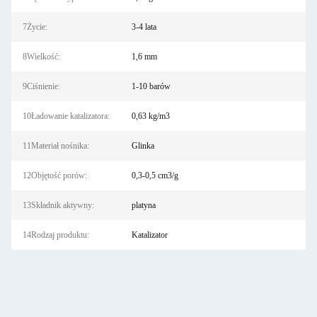
7Życie:
3-4 lata
8Wielkość:
1,6 mm
9Ciśnienie:
1-10 barów
10Ładowanie katalizatora:
0,63 kg/m3
11Materiał nośnika:
Glinka
12Objętość porów:
0,3-0,5 cm3/g
13Składnik aktywny:
platyna
14Rodzaj produktu:
Katalizator