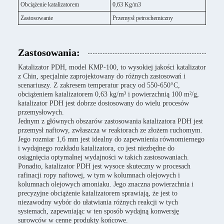
Obciążenie katalizatorem
0,63 Kg/m3
Zastosowanie
Przemysł petrochemiczny
Zastosowania:
Katalizator PDH, model KMP-100, to wysokiej jakości katalizator
z Chin, specjalnie zaprojektowany do różnych zastosowań i
scenariuszy. Z zakresem temperatur pracy od 550-650°C,
obciążeniem katalizatorem 0,63 kg/m³ i powierzchnią 100 m²/g,
katalizator PDH jest dobrze dostosowany do wielu procesów
przemysłowych.
Jednym z głównych obszarów zastosowania katalizatora PDH jest
przemysł naftowy, zwłaszcza w reaktorach ze złożem ruchomym.
Jego rozmiar 1,6 mm jest idealny do zapewnienia równomiernego
i wydajnego rozkładu katalizatora, co jest niezbędne do
osiągnięcia optymalnej wydajności w takich zastosowaniach.
Ponadto, katalizator PDH jest wysoce skuteczny w procesach
rafinacji ropy naftowej, w tym w kolumnach olejowych i
kolumnach olejowych amoniaku. Jego znaczna powierzchnia i
precyzyjne obciążenie katalizatorem sprawiają, że jest to
niezawodny wybór do ułatwiania różnych reakcji w tych
systemach, zapewniając w ten sposób wydajną konwersję
surowców w cenne produkty końcowe.