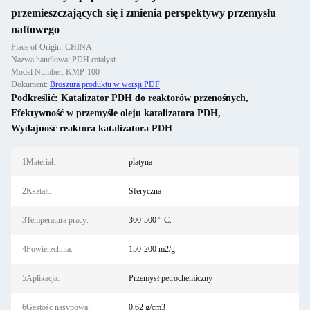
przemieszczających się i zmienia perspektywy przemysłu
naftowego
Place of Origin: CHINA
Nazwa handlowa: PDH catalyst
Model Number: KMP-100
Dokument:
Broszura produktu w wersji PDF
Podkreślić:
Katalizator PDH do reaktorów przenośnych
,
Efektywność w przemyśle oleju katalizatora PDH
,
Wydajność reaktora katalizatora PDH
1Materiał:
platyna
2Kształt:
Sferyczna
3Temperatura pracy:
300-500 ° C.
4Powierzchnia:
150-200 m2/g
5Aplikacja:
Przemysł petrochemiczny
6Gęstość nasypowa:
0,62 g/cm3