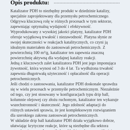
Opis produktu:
Katalizator PDH to niezbędny produkt w dziedzinie katalizy,
specjalnie zaprojektowany dla przemysłu petrochemicznego.
Odgrywa kluczową rolę w różnych procesach w tym sektorze,
zapewniając optymalną wydajność i efektywność.
Wyprodukowany z wysokiej jakości platyny, katalizator PDH
oferuje wyjątkową trwałość i niezawodność. Platyna słynie ze
swojej skuteczności w reakcjach katalitycznych, co czyni ją
idealnym materiałem do zastosowań petrochemicznych. Z
powierzchnią 100 m²/g, katalizator ten zapewnia znaczną
powierzchnię aktywną dla wydajnej katalizy reakcji.
Jedną z kluczowych zalet katalizatora PDH jest jego imponująca
żywotność, która wynosi od 3 do 4 lat. Ta wydłużona trwałość
zapewnia długotrwałą użyteczność i opłacalność dla operacji
petrochemicznych.
Jeśli chodzi o zastosowania, katalizator PDH doskonale sprawdza
się w wielu procesach w przemyśle petrochemicznym. Niezależnie
od tego, czy jest stosowany w konfiguracjach typu drip ball,
kolumnie olejowej czy złożu ruchomym, katalizator ten wykazuje
wszechstronność i skuteczność. Jego zdolność adaptacji do
różnych ustawień sprawia, że jest kompleksowym rozwiązaniem
dla szerokiego zakresu zastosowań petrochemicznych.
W układzie drip ball katalizator PDH działa wyjątkowo dobrze,
ułatwiając krytyczne reakcje, które są niezbędne dla sektora