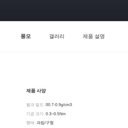
풍모
갤러리
제품 설명
제품 사양
벌크 밀도:
00.7-0.9g/cm3
기공 크기:
0.3~0.5Nm
형태:
과립/구형