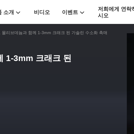
저희에게 연락
품 소개
비디오
이벤트
시오
 몰리브데늄과 함께 1-3mm 크래크 된 가솔린 수소화 촉매
1-3mm 크래크 된