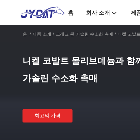
홈
회사 소개
제
홈
/
제품 소개
/
크래크 된 가솔린 수소화 촉매
/
니켈 코발트
니켈 코발트 몰리브데늄과 함께 
가솔린 수소화 촉매
최고의 가격