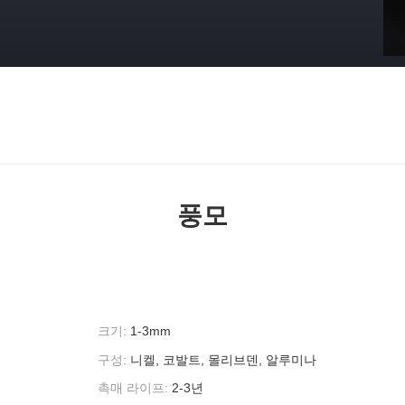
풍모
크기:
1-3mm
구성:
니켈, 코발트, 몰리브덴, 알루미나
촉매 라이프:
2-3년