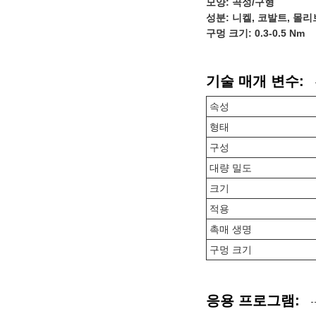
모양: 곡성/구형
성분: 니켈, 코발트, 몰
구멍 크기: 0.3-0.5 Nm
기술 매개 변수:
속성
형태
구성
대량 밀도
크기
적용
촉매 생명
구멍 크기
응용 프로그램: