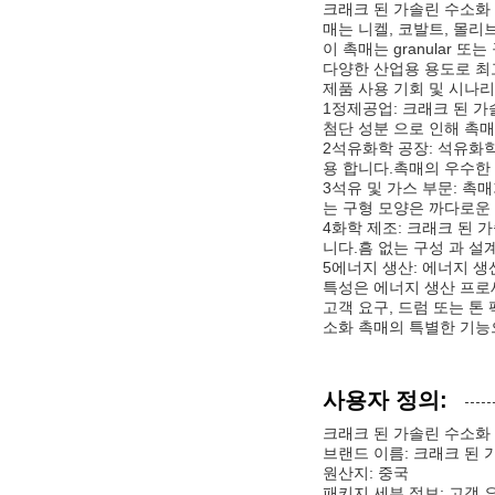
크래크 된 가솔린 수소화
매는 니켈, 코발트, 몰
이 촉매는 granular
다양한 산업용 용도로 최
제품 사용 기회 및 시나리
1정제공업: 크래크 된 
첨단 성분 으로 인해 촉매 
2석유화학 공장: 석유화학
용 합니다.촉매의 우수한
3석유 및 가스 부문: 촉
는 구형 모양은 까다로운
4화학 제조: 크래크 된
니다.흠 없는 구성 과 설계
5에너지 생산: 에너지 
특성은 에너지 생산 프로
고객 요구, 드럼 또는 톤
소화 촉매의 특별한 기능
사용자 정의:
크래크 된 가솔린 수소화
브랜드 이름: 크래크 된 
원산지: 중국
패키지 세부 정보: 고객 