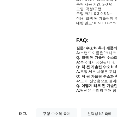
촉매 사용 기간: 2-3 년
모양: 곡성/구형
구멍 크기: 0.3-0.5 Nm
적용: 크랙 된 가솔린의 
대량 밀도: 0.7-0.9 G/cm
FAQ:
질문: 수소화 촉매 제품
A:
브랜드 이름은 '크래크
Q: 크랙 된 가솔린 수
A:
중국에서 생산됩니다.
Q: 랙 된 가솔린 수소
A:
포장 세부 사항은 고객
Q: 랙 된 가솔린 수소
A:
그래, 산업용으로 설
Q: 어떻게 래크 된 가솔
A:
당신은 우리의 판매 팀
태그:
구형 수소화 촉매
선택성 h2 촉매