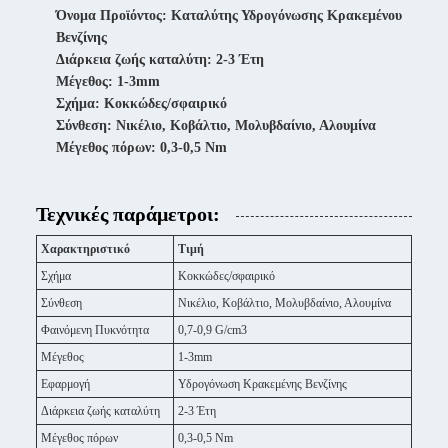
Όνομα Προϊόντος: Καταλύτης Υδρογόνωσης Κρακεμένου
Βενζίνης
Διάρκεια ζωής καταλύτη: 2-3 Έτη
Μέγεθος: 1-3mm
Σχήμα: Κοκκώδες/σφαιρικό
Σύνθεση: Νικέλιο, Κοβάλτιο, Μολυβδαίνιο, Αλουμίνα
Μέγεθος πόρων: 0,3-0,5 Nm
Τεχνικές παράμετροι:
Χαρακτηριστικό
Τιμή
Σχήμα
Κοκκώδες/σφαιρικό
Σύνθεση
Νικέλιο, Κοβάλτιο, Μολυβδαίνιο, Αλουμίνα
Φαινόμενη Πυκνότητα
0,7-0,9 G/cm3
Μέγεθος
1-3mm
Εφαρμογή
Υδρογόνωση Κρακεμένης Βενζίνης
Διάρκεια ζωής καταλύτη
2-3 Έτη
Μέγεθος πόρων
0,3-0,5 Nm