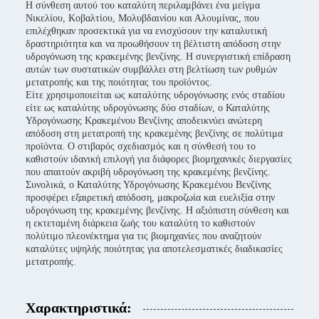
Η σύνθεση αυτού του καταλύτη περιλαμβάνει ένα μείγμα
Νικελίου, Κοβαλτίου, Μολυβδαινίου και Αλουμίνας, που
επιλέχθηκαν προσεκτικά για να ενισχύσουν την καταλυτική
δραστηριότητα και να προωθήσουν τη βέλτιστη απόδοση στην
υδρογόνωση της κρακεμένης βενζίνης. Η συνεργιστική επίδραση
αυτών των συστατικών συμβάλλει στη βελτίωση των ρυθμών
μετατροπής και της ποιότητας του προϊόντος.
Είτε χρησιμοποιείται ως καταλύτης υδρογόνωσης ενός σταδίου
είτε ως καταλύτης υδρογόνωσης δύο σταδίων, ο Καταλύτης
Υδρογόνωσης Κρακεμένου Βενζίνης αποδεικνύει ανώτερη
απόδοση στη μετατροπή της κρακεμένης βενζίνης σε πολύτιμα
προϊόντα. Ο στιβαρός σχεδιασμός και η σύνθεσή του το
καθιστούν ιδανική επιλογή για διάφορες βιομηχανικές διεργασίες
που απαιτούν ακριβή υδρογόνωση της κρακεμένης βενζίνης.
Συνολικά, ο Καταλύτης Υδρογόνωσης Κρακεμένου Βενζίνης
προσφέρει εξαιρετική απόδοση, μακροζωία και ευελιξία στην
υδρογόνωση της κρακεμένης βενζίνης. Η αξιόπιστη σύνθεση και
η εκτεταμένη διάρκεια ζωής του καταλύτη το καθιστούν
πολύτιμο πλεονέκτημα για τις βιομηχανίες που αναζητούν
καταλύτες υψηλής ποιότητας για αποτελεσματικές διαδικασίες
μετατροπής.
Χαρακτηριστικά: