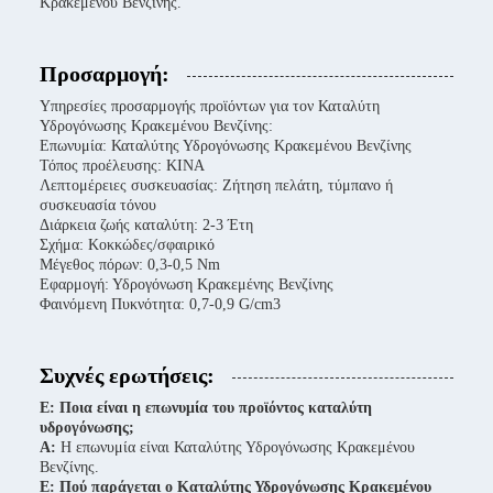
Κρακεμένου Βενζίνης.
Προσαρμογή:
Υπηρεσίες προσαρμογής προϊόντων για τον Καταλύτη
Υδρογόνωσης Κρακεμένου Βενζίνης:
Επωνυμία: Καταλύτης Υδρογόνωσης Κρακεμένου Βενζίνης
Τόπος προέλευσης: ΚΙΝΑ
Λεπτομέρειες συσκευασίας: Ζήτηση πελάτη, τύμπανο ή
συσκευασία τόνου
Διάρκεια ζωής καταλύτη: 2-3 Έτη
Σχήμα: Κοκκώδες/σφαιρικό
Μέγεθος πόρων: 0,3-0,5 Nm
Εφαρμογή: Υδρογόνωση Κρακεμένης Βενζίνης
Φαινόμενη Πυκνότητα: 0,7-0,9 G/cm3
Συχνές ερωτήσεις:
Ε: Ποια είναι η επωνυμία του προϊόντος καταλύτη
υδρογόνωσης;
Α:
Η επωνυμία είναι Καταλύτης Υδρογόνωσης Κρακεμένου
Βενζίνης.
Ε: Πού παράγεται ο Καταλύτης Υδρογόνωσης Κρακεμένου