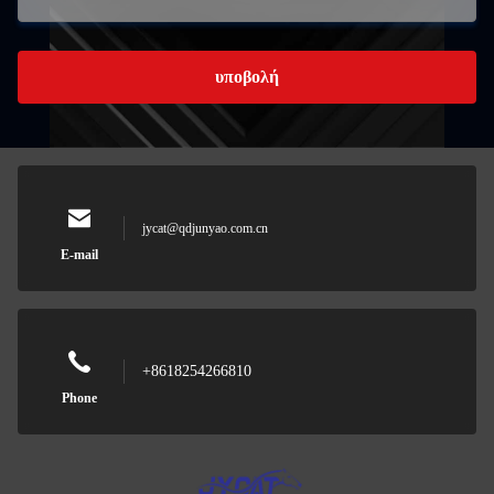
υποβολή
jycat@qdjunyao.com.cn
E-mail
+8618254266810
Phone