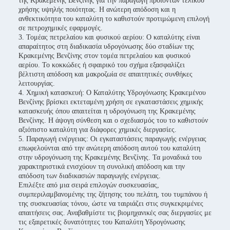
της Κρακεμένης Βενζίνης για την παραγωγή προϊόντων τελικού
χρήσης υψηλής ποιότητας. Η ανώτερη απόδοση και η
ανθεκτικότητα του καταλύτη το καθιστούν προτιμώμενη επιλογή
σε πετροχημικές εφαρμογές.
3. Τομέας πετρελαίου και φυσικού αερίου: Ο καταλύτης είναι
απαραίτητος στη διαδικασία υδρογόνωσης δύο σταδίων της
Κρακεμένης Βενζίνης στον τομέα πετρελαίου και φυσικού
αερίου. Το κοκκώδες ή σφαιρικό του σχήμα εξασφαλίζει
βέλτιστη απόδοση και μακροζωία σε απαιτητικές συνθήκες
λειτουργίας.
4. Χημική κατασκευή: Ο Καταλύτης Υδρογόνωσης Κρακεμένου
Βενζίνης βρίσκει εκτεταμένη χρήση σε εγκαταστάσεις χημικής
κατασκευής όπου απαιτείται η υδρογόνωση της Κρακεμένης
Βενζίνης. Η άψογη σύνθεση και ο σχεδιασμός του το καθιστούν
αξιόπιστο καταλύτη για διάφορες χημικές διεργασίες.
5. Παραγωγή ενέργειας: Οι εγκαταστάσεις παραγωγής ενέργειας
επωφελούνται από την ανώτερη απόδοση αυτού του καταλύτη
στην υδρογόνωση της Κρακεμένης Βενζίνης. Τα μοναδικά του
χαρακτηριστικά ενισχύουν τη συνολική απόδοση και την
απόδοση των διαδικασιών παραγωγής ενέργειας.
Επιλέξτε από μια σειρά επιλογών συσκευασίας,
συμπεριλαμβανομένης της ζήτησης του πελάτη, του τυμπάνου ή
της συσκευασίας τόνου, ώστε να ταιριάζει στις συγκεκριμένες
απαιτήσεις σας. Αναβαθμίστε τις βιομηχανικές σας διεργασίες με
τις εξαιρετικές δυνατότητες του Καταλύτη Υδρογόνωσης