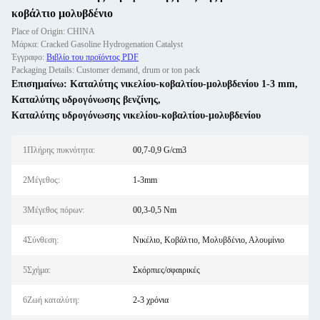
κοβάλτιο μολυβδένιο
Place of Origin: CHINA
Μάρκα: Cracked Gasoline Hydrogenation Catalyst
Έγγραφο:
Βιβλίο του προϊόντος PDF
Packaging Details: Customer demand, drum or ton pack
Επισημαίνω:
Καταλύτης νικελίου-κοβαλτίου-μολυβδενίου 1-3 mm
,
Καταλύτης υδρογόνωσης βενζίνης
,
Καταλύτης υδρογόνωσης νικελίου-κοβαλτίου-μολυβδενίου
1Πλήρης πυκνότητα:
00,7-0,9 G/cm3
2Μέγεθος:
1-3mm
3Μέγεθος πόρων:
00,3-0,5 Nm
4Σύνθεση:
Νικέλιο, Κοβάλτιο, Μολυβδένιο, Αλουμίνιο
5Σχήμα:
Σκόρπιες/σφαιρικές
6Ζωή καταλύτη:
2-3 χρόνια