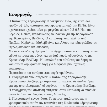
Εφαρμογές:
Ο Καταλύτης Υδρογόνωσης Κρακεμένου Βενζίνης είναι ένα
προϊόν υψηλής ποιότητας που προέρχεται από την ΚΙΝΑ. Είναι
σχολαστικά σχεδιασμένο με μέγεθος πόρων 0,3-0,5 Nm και
μέγεθος 1-3mm, καθιστώντας το ιδανικό για την υδρογόνωση
της Κρακεμένης Βενζίνης. Ο καταλύτης αποτελείται από
Νικέλιο, Κοβάλτιο, Μολυβδαίνιο και Αλουμίνα, εξασφαλίζοντας
υψηλή απόδοση και απόδοση.
Με το κοκκώδες ή σφαιρικό του σχήμα, αυτός ο καταλύτης είναι
ειδικά κατασκευασμένος για τη διαδικασία υδρογόνωσης της
Κρακεμένης Βενζίνης. Η μοναδική του σύνθεση και δομή το
καθιστούν κορυφαία επιλογή για διάφορες βιομηχανικές
εφαρμογές.
Περιστάσεις και σενάρια εφαρμογής προϊόντος:
1. Βιομηχανία διυλιστηρίων: Ο Καταλύτης Υδρογόνωσης
Κρακεμένου Βενζίνης χρησιμοποιείται ευρέως σε διυλιστήρια
για την αποτελεσματική υδρογόνωση της Κρακεμένης Βενζίνης.
Η προηγμένη του σύνθεση επιτρέπει στον καταλύτη να αποδίδει
αποτελεσματικά στις διεργασίες διύλισης.
2. Πετροχημικά εργοστάσια: Τα πετροχημικά εργοστάσια
χρησιμοποιούν αυτόν τον καταλύτη στη διαδικασία υδρογόνωσης