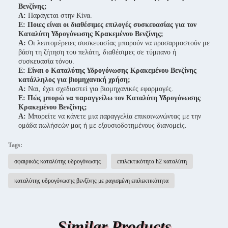
Βενζίνης;
Α:
Παράγεται στην Κίνα.
Ε: Ποιες είναι οι διαθέσιμες επιλογές συσκευασίας για τον
Καταλύτη Υδρογόνωσης Κρακεμένου Βενζίνης;
Α:
Οι λεπτομέρειες συσκευασίας μπορούν να προσαρμοστούν με
βάση τη ζήτηση του πελάτη, διαθέσιμες σε τύμπανο ή
συσκευασία τόνου.
Ε: Είναι ο Καταλύτης Υδρογόνωσης Κρακεμένου Βενζίνης
κατάλληλος για βιομηχανική χρήση;
Α:
Ναι, έχει σχεδιαστεί για βιομηχανικές εφαρμογές.
Ε: Πώς μπορώ να παραγγείλω τον Καταλύτη Υδρογόνωσης
Κρακεμένου Βενζίνης;
Α:
Μπορείτε να κάνετε μια παραγγελία επικοινωνώντας με την
ομάδα πωλήσεών μας ή με εξουσιοδοτημένους διανομείς.
Tags:
σφαιρικός καταλύτης υδρογόνωσης
επιλεκτικότητα h2 καταλύτη
καταλύτης υδρογόνωσης βενζίνης με ραγισμένη επιλεκτικότητα
Similar Products