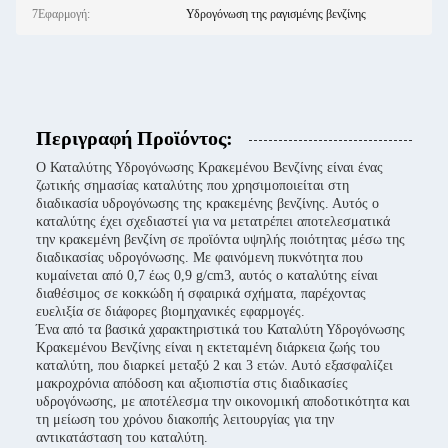
7Εφαρμογή:
Υδρογόνωση της ραγισμένης βενζίνης
Περιγραφή Προϊόντος:
Ο Καταλύτης Υδρογόνωσης Κρακεμένου Βενζίνης είναι ένας
ζωτικής σημασίας καταλύτης που χρησιμοποιείται στη
διαδικασία υδρογόνωσης της κρακεμένης βενζίνης. Αυτός ο
καταλύτης έχει σχεδιαστεί για να μετατρέπει αποτελεσματικά
την κρακεμένη βενζίνη σε προϊόντα υψηλής ποιότητας μέσω της
διαδικασίας υδρογόνωσης. Με φαινόμενη πυκνότητα που
κυμαίνεται από 0,7 έως 0,9 g/cm3, αυτός ο καταλύτης είναι
διαθέσιμος σε κοκκώδη ή σφαιρικά σχήματα, παρέχοντας
ευελιξία σε διάφορες βιομηχανικές εφαρμογές.
Ένα από τα βασικά χαρακτηριστικά του Καταλύτη Υδρογόνωσης
Κρακεμένου Βενζίνης είναι η εκτεταμένη διάρκεια ζωής του
καταλύτη, που διαρκεί μεταξύ 2 και 3 ετών. Αυτό εξασφαλίζει
μακροχρόνια απόδοση και αξιοπιστία στις διαδικασίες
υδρογόνωσης, με αποτέλεσμα την οικονομική αποδοτικότητα και
τη μείωση του χρόνου διακοπής λειτουργίας για την
αντικατάσταση του καταλύτη.