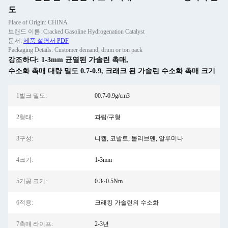
도
Place of Origin: CHINA
브랜드 이름: Cracked Gasoline Hydrogenation Catalyst
문서:
제품 설명서 PDF
Packaging Details: Customer demand, drum or ton pack
강조하다:
1-3mm 균열된 가솔린 촉매
,
수소화 촉매 대량 밀도 0.7-0.9
,
크래크 된 가솔린 수소화 촉매 크기
1벌크 밀도:
00.7-0.9g/cm3
2형태:
과립/구형
3구성:
니켈, 코발트, 몰리브덴, 알루미나
4크기:
1-3mm
5기공 크기:
0.3~0.5Nm
6적용:
크래킹 가솔린의 수소화
7촉매 라이프:
2-3년