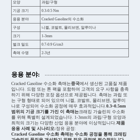
모양
과립/구형
기공 크기
0.3-0.5 Nm
응용 분야
Cracked Gasoline의 수소화
구성
니켈, 코발트, 몰리브덴, 알루미나
크기
1-3mm
벌크 밀도
0.7-0.9 G/cm3
촉매 수명
2-3년
응용 분야:
Cracked Gasoline 수소화 촉매는
중국
에서 생산된 고품질 제품
입니다. 드럼 또는 톤 팩을 포함하여 고객의 요구 사항을 충족
하기 위해 다양한 포장 옵션으로 제공됩니다. 촉매는 과립 또
는 구형 형태로 되어 있으며 니켈, 코발트, 몰리브덴, 알루미
나로 구성되어 수소화 공정에 매우 효과적입니다.
0.3~0.5nm
범위의 기공 크기를 가진 이 촉매는
크래킹 가솔린의 수소화
를 위해 특별히 설계되었습니다. 1-3mm의 과립/구형 모양과
최적의 크기는 다양한 산업 응용 분야에 이상적입니다.
제품
응용 사례 및 시나리오:
정유 공정:
Cracked Gasoline 수소화 촉매는 수소화 공정을 통해 크래킹
가솔린의 품질을 개선하기 위해 정유 공정에 필수적입니다.