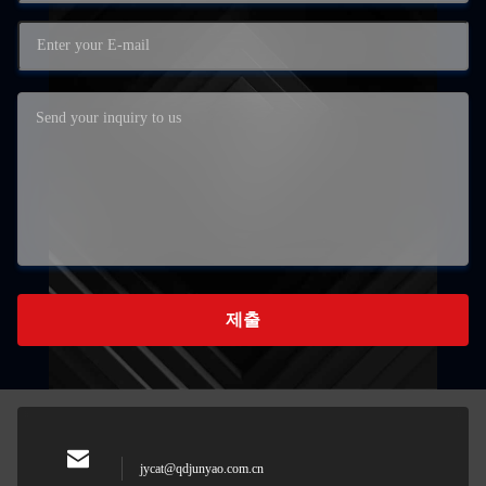
제출
jycat@qdjunyao.com.cn