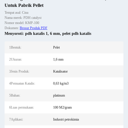
Untuk Pabrik Pellet
Tempat asal: Cina
Nama merek: PDH catalyst
Nomor model: KMP-100
Dokumen:
Brosur Produk PDF
Menyoroti:
pdh katalis 1
,
6 mm
,
pelet pdh katalis
1Bentuk:
Pelet
2Ukuran:
1,6 mm
3Jenis Produk:
Katalisator
4Pemuatan Katalis:
0,63 kg/m3
5Bahan:
platinum
6Luas permukaan:
100 M2/gram
7Aplikasi:
Industri petrokimia