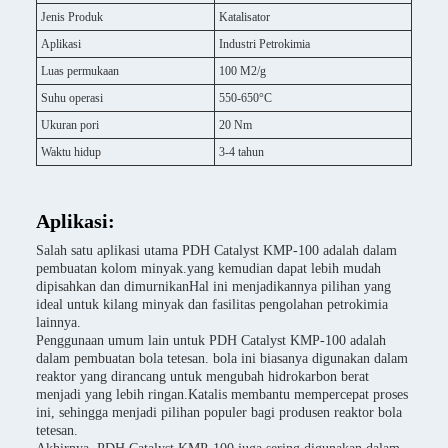
Jenis Produk
Katalisator
Aplikasi
Industri Petrokimia
Luas permukaan
100 M2/g
Suhu operasi
550-650°C
Ukuran pori
20 Nm
Waktu hidup
3-4 tahun
Aplikasi:
Salah satu aplikasi utama PDH Catalyst KMP-100 adalah dalam
pembuatan kolom minyak.yang kemudian dapat lebih mudah
dipisahkan dan dimurnikanHal ini menjadikannya pilihan yang
ideal untuk kilang minyak dan fasilitas pengolahan petrokimia
lainnya.
Penggunaan umum lain untuk PDH Catalyst KMP-100 adalah
dalam pembuatan bola tetesan. bola ini biasanya digunakan dalam
reaktor yang dirancang untuk mengubah hidrokarbon berat
menjadi yang lebih ringan.Katalis membantu mempercepat proses
ini, sehingga menjadi pilihan populer bagi produsen reaktor bola
tetesan.