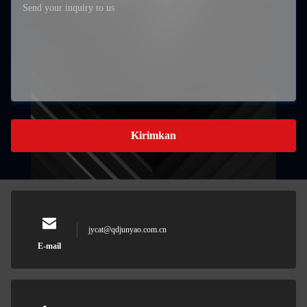
Kirimkan
jycat@qdjunyao.com.cn
E-mail