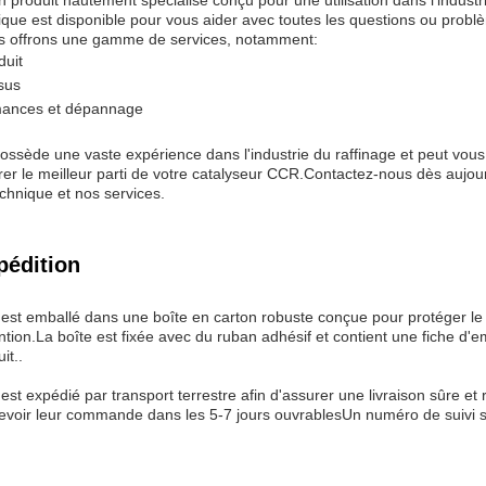
 produit hautement spécialisé conçu pour une utilisation dans l'industr
ique est disponible pour vous aider avec toutes les questions ou prob
us offrons une gamme de services, notamment:
duit
sus
rmances et dépannage
ossède une vaste expérience dans l'industrie du raffinage et peut vous 
rer le meilleur parti de votre catalyseur CCR.Contactez-nous dès aujou
echnique et nos services.
pédition
 est emballé dans une boîte en carton robuste conçue pour protéger le
ntion.La boîte est fixée avec du ruban adhésif et contient une fiche d'e
it..
st expédié par transport terrestre afin d'assurer une livraison sûre et 
evoir leur commande dans les 5-7 jours ouvrablesUn numéro de suivi se