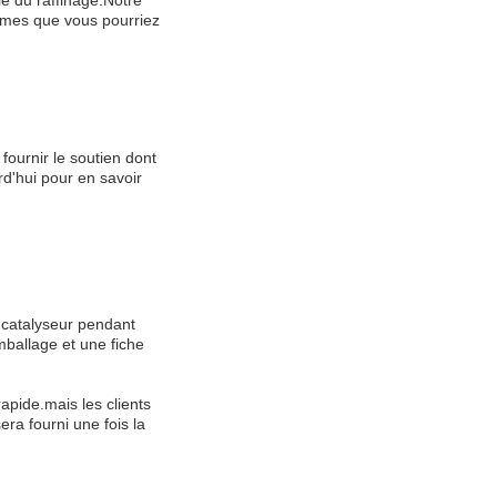
ie du raffinage.Notre
lèmes que vous pourriez
fournir le soutien dont
rd'hui pour en savoir
 catalyseur pendant
mballage et une fiche
rapide.mais les clients
ra fourni une fois la