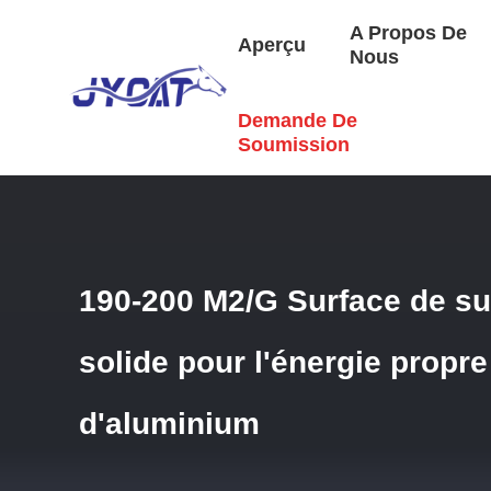
A Propos De
Aperçu
Nous
Demande De
Aperçu
/
Produits
/
Catalyseur Ccr
/
190-200 M2/G Surface
Soumission
190-200 M2/G Surface de su
solide pour l'énergie propr
d'aluminium