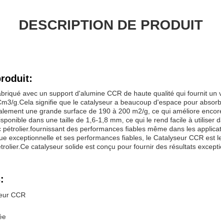
DESCRIPTION DE PRODUIT
roduit:
abriqué avec un support d'alumine CCR de haute qualité qui fournit un
Cm3/g.Cela signifie que le catalyseur a beaucoup d'espace pour absorb
également une grande surface de 190 à 200 m2/g, ce qui améliore enco
sponible dans une taille de 1,6-1,8 mm, ce qui le rend facile à utilise
étrolier.fournissant des performances fiables même dans les applicat
que exceptionnelle et ses performances fiables, le Catalyseur CCR est le
olier.Ce catalyseur solide est conçu pour fournir des résultats excepti
:
seur CCR
ée