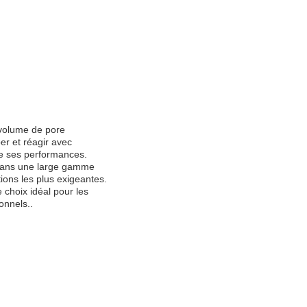
 volume de pore
er et réagir avec
re ses performances.
r dans une large gamme
ions les plus exigeantes.
 choix idéal pour les
onnels..