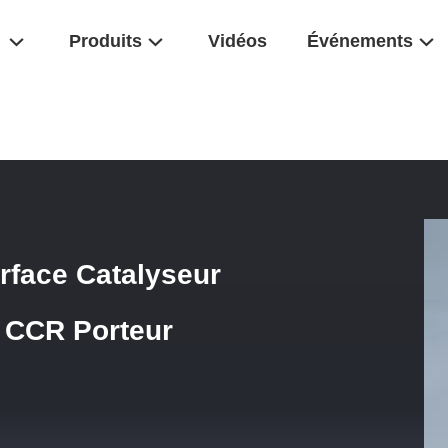
Produits
Vidéos
Événements
 De Surface Catalyseur Solide Pour L'énergie Propre CCR Porteur D'
rface Catalyseur
e CCR Porteur