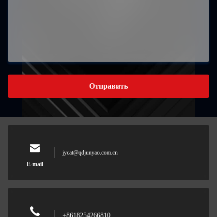
Отправить
jycat@qdjunyao.com.cn
E-mail
+8618254266810