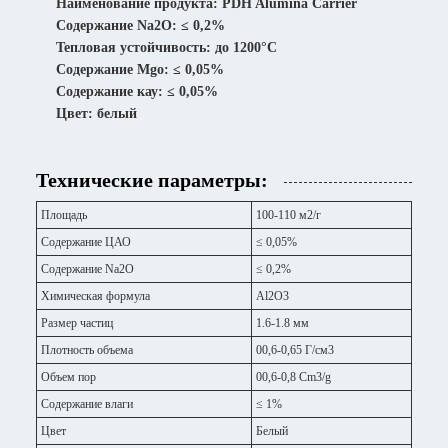
Наименование продукта: PDH Alumina Carrier
Содержание Na2O: ≤ 0,2%
Тепловая устойчивость: до 1200°С
Содержание Mgo: ≤ 0,05%
Содержание кау: ≤ 0,05%
Цвет: белый
Технические параметры:
Площадь
100-110 м2/г
Содержание ЦАО
≤ 0,05%
Содержание Na2O
≤ 0,2%
Химическая формула
Al2O3
Размер частиц
1.6-1.8 мм
Плотность объема
00,6-0,65 Г/см3
Объем пор
00,6-0,8 Cm3/g
Содержание влаги
≤ 1%
Цвет
Белый