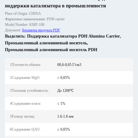
поддержки катализатора в промышленности
Place of Origin: CHINA
Фирменное наименование: PDH carrier
Model Number: KMP-100
Документ:
Брошюра продукта PDF
Выделить:
Поддержка катализатора PDH Alumina Carrier
,
Промышленный алюминиевый носитель
,
Промышленный алюминиевый носитель PDH
1Плотность объема:
00,6-0,65 Г/см3
2Содержание MgO:
≤ 0,05%
3Тепловая устойчивость:
До 1200℃
4Содержание влаги:
≤ 1%
5Размер частиц:
1.6-1.8 мм
6Содержание ЦАО:
≤ 0,05%