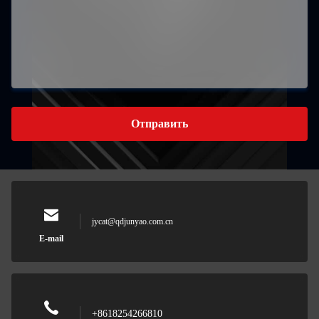
Отправить
jycat@qdjunyao.com.cn
E-mail
+8618254266810