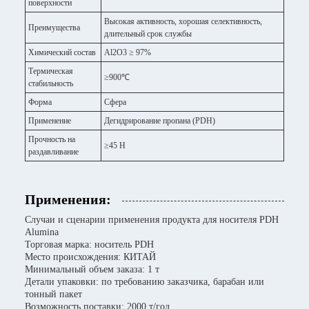
поверхности
Высокая активность, хорошая селективность,
Преимущества
длительный срок службы
Химический состав
Al2O3 ≥ 97%
Термическая
≥900℃
стабильность
Форма
Сфера
Применение
Дегидрирование пропана (PDH)
Прочность на
≥45 Н
раздавливание
Применения:
Случаи и сценарии применения продукта для носителя PDH
Alumina
Торговая марка: носитель PDH
Место происхождения: КИТАЙ
Минимальный объем заказа: 1 т
Детали упаковки: по требованию заказчика, барабан или
тонный пакет
Возможность поставки: 2000 т/год