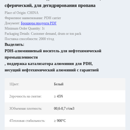
сферический, для дегидрирования пропана
Place of Origin: CHINA
Фирменное наименование: PDH carrier
Документ:
Брошюра продукта PDF
Minimum Order Quantity: 1t
Packaging Details: Customer demand, drum or ton pack
Поставка способности: 2000 т/год
Выделить:
PDH-алюминиевый носитель для нефтехимической
промышленности
,
поддержка катализатора алюминия для PDH
,
несущий нефтехимический алюминий с гарантией
1Цвет:
Белый
2прочность на смятие:
≥ 45N
3Объемная плотность:
00,6-0,7 г/см3
4Тепловая стабильность:
≥ 900°C