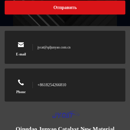
Отправить
jycat@qdjunyao.com.cn
E-mail
+8618254266810
Phone
Qingdao Junyao Catalyst New Material