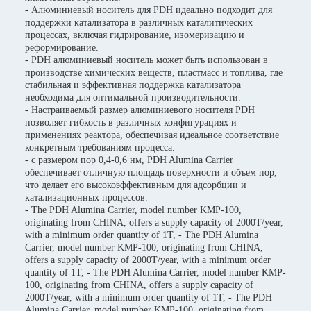
- Алюминиевый носитель для PDH идеально подходит для
поддержки катализатора в различных каталитических
процессах, включая гидрирование, изомеризацию и
реформирование.
- PDH алюминиевый носитель может быть использован в
производстве химических веществ, пластмасс и топлива, где
стабильная и эффективная поддержка катализатора
необходима для оптимальной производительности.
- Настраиваемый размер алюминиевого носителя PDH
позволяет гибкость в различных конфигурациях и
применениях реактора, обеспечивая идеальное соответствие
конкретным требованиям процесса.
- с размером пор 0,4-0,6 нм, PDH Alumina Carrier
обеспечивает отличную площадь поверхности и объем пор,
что делает его высокоэффективным для адсорбции и
катализационных процессов.
- The PDH Alumina Carrier, model number KMP-100,
originating from CHINA, offers a supply capacity of 2000T/year,
with a minimum order quantity of 1T, - The PDH Alumina
Carrier, model number KMP-100, originating from CHINA,
offers a supply capacity of 2000T/year, with a minimum order
quantity of 1T, - The PDH Alumina Carrier, model number KMP-
100, originating from CHINA, offers a supply capacity of
2000T/year, with a minimum order quantity of 1T, - The PDH
Alumina Carrier, model number KMP-100, originating from