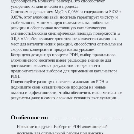
адсорбировать молекулы реактора.Это способствует
ускорению каталитического процесса.
С низким содержанием MgO ≤ 0,05% и содержанием SiO2 ≤
0,05%, этот алюминиевый носитель гарантирует чистоту и
стабильность, минимизируя нежелательные побочные
реакции и обеспечивая постоянную каталитическую
активность.Высокая специфическая площадь поверхности ≥
0.0,5 м2/г обеспечивает достаточное количество активных
мест для каталитических реакций, способствуя оптимальным
скоростям конверсии и продуктовым урожаям.
Когда дело доходит до процесса PDH, выбор правильного
алюминиевого носителя имеет решающее значение для
достижения желаемых результатов.что делает его
предпочтительным выбором для применения катализатора
PDH..
Почувствуйте разницу с носителем алюминия PDH и
поднимите свои каталитические процессы на новые
высоты.и эффективности, чтобы обеспечить исключительные
результаты даже в самых сложных условиях эксплуатации..
Особенности:
Название продукта: Выберите PDH алюминиевый
носитель для оптимальной работы при высоких