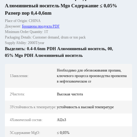
Алюминиевый носитель Mgo Содержание ≤ 0,05%
Размер пор 0,4-0,6nm
Place of Origin: CHINA
Документ:
Брошюра продукта PDF
Minimum Order Quantity: 1T
Packaging Details: Customer demand, drum or ton pack
Supply Ability: 2000T/year
Выделить:
0.4-0.6nm PDH Алюминиевый носитель
,
00
,
05% Mgo PDH Алюминиевый носитель
Необходимо для обезвоживания пропана,
1Заявления:
ключевого процесса производства пропилена
в нефтехимическом се
2Чистота:
Высокая чистота
3Устойчивость к температуре:
устойчивость к высокой температуре
4Химический состав:
Al2o3
5Содержание MgO:
≤ 0,05%