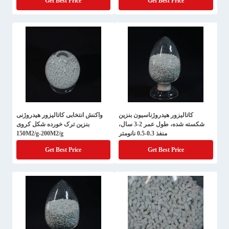
Get Best Price
Get Best Price
کاتالیزور هیدروژناسیون بنزین
واکنش انتخابی کاتالیزور هیدروژنی
شکسته شده، طول عمر 2-3 سال،
بنزین ترک خورده شکل کروی
منفذ 0.3-0.5 نانومتر
150M2/g-200M2/g
Get Best Price
Get Best Price