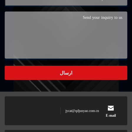
ارسال
jycat@qdjunyao.com.cn
E-mail