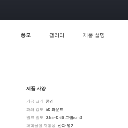
풍모
갤러리
제품 설명
제품 사양
기공 크기:
중간
파쇄 강도:
50 파운드
벌크 밀도:
0.55~0.66 그램/cm3
화학물질 저항성:
산과 염기