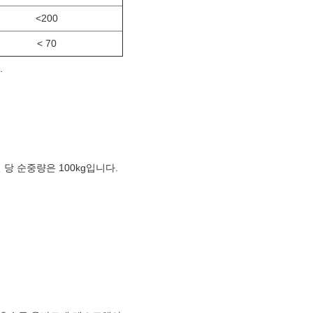
<200
< 70
.
당 순중량은 100kg입니다.