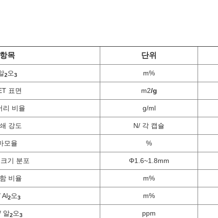
항목
단위
알
오
m%
2
3
ET 표면
m2
/g
어리 비율
g/ml
쇄 강도
N/ 각 캡슐
마모율
%
 크기 분포
Φ1.6~1.8mm
함 비율
m%
 Al
오
m%
2
3
/ 알
오
ppm
2
3