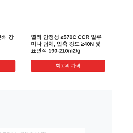
분쇄 강
열적 안정성 ≥570C CCR 알루
열적으
미나 담체, 압축 강도 ≥40N 및
CCR
표면적 190-210m2/g
210
강도)
최고의 가격