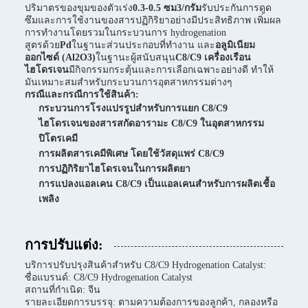
ปริมาตรของขุมของตัวเร่ง
0.3-0.5 ซม3/กรัม
รับประกันการดูด
ซึมและการใช้งานของสารปฏิกิริยาอย่างมีประสิทธิภาพ เพิ่มผล
การทํางานโดยรวมในกระบวนการ hydrogenation
สูตรด้วย
Pd
ในฐานะส่วนประกอบที่ทํางาน และ
อลูมิเนียม
ออกไซด์ (Al2O3)
ในฐานะผู้สนับสนุน
C8/C9 เครื่องเรือน
ไฮโดรเจน
มีกิจกรรมกระตุ้นและการเลือกเฉพาะอย่างดี ทําให้
มันเหมาะสมสําหรับกระบวนการอุตสาหกรรมต่างๆ
กรณีและกรณีการใช้สินค้า:
กระบวนการโรงแปรรูปสําหรับการแยก C8/C9
ไฮโดรเจนของสารสกัดอารามะ C8/C9 ในอุตสาหกรรม
ปิโตรเคมี
การผลิตสารเคมีพิเศษ โดยใช้วัสดุแพร่ C8/C9
การปฏิกิริยาไฮโดรเจนในการผลิตยา
การแปลงแอลเคน C8/C9 เป็นแอลเคนสําหรับการผลิตเชื้อ
เพลิง
การปรับแต่ง:
บริการปรับปรุงสินค้าสําหรับ C8/C9 Hydrogenation Catalyst:
ชื่อแบรนด์: C8/C9 Hydrogenation Catalyst
สถานที่กําเนิด: จีน
รายละเอียดการบรรจุ: ตามความต้องการของลูกค้า, กลองหรือ