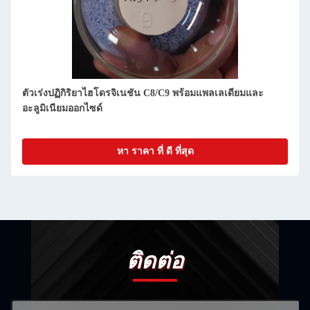
ตัวเร่งปฏิกิริยาไฮโดรจิเนชัน C8/C9 พร้อมแพลเลเดียมและ
อะลูมิเนียมออกไซด์
หา ราคา ที่ ดี ที่สุด
ติดต่อ