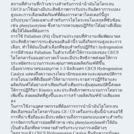
สถานที่ทํางานที่กว้างขวางสําหรับการนําน้ํามันไฮโดรเจน
C8/C9 มาใช้อย่างมีประสิทธิภาพการรับประกันอัตราการแปลง
สูงและการเลือกผลิตภัณฑ์ที่ต้องการคาตาไลสเตอร์นี้ถูก
ปรับปรุงมาโดยเฉพาะสําหรับการไฮโดรเจนโมเลกุลที่ซับซ้อน
เช่น phenylacetylene ซึ่งสามารถควบคุมปฏิกิริยาได้อย่างดีเยี่ยม
เพื่อให้ได้ผลที่ต้องการ
การใช้ Palladium (Pd) เป็นส่วนประกอบที่ทํางานเพิ่มพัฒนาผล
ประสิทธิภาพการกระตุ้นของสินค้านี้รวมถึงกิจกรรมสูงและการ
เลือก, ทําให้มันเป็นตัวเลือกที่ชอบสําหรับปฏิกิริยา hydrogenation
การมีตัวของ Palladium ในตัวเร่งนี้ทําให้การแปลงของ C8/C9
ไฮโดรคาร์บอนอย่างรวดเร็วและมีประสิทธิภาพส่งผลให้การ
ประหยัดกระบวนการและคุณภาพของผลิตภัณฑ์ดีขึ้น.
เนื่องจากขนาดของอนุภาค 1-3 มิลลิเมตร C8/C9 Hydrogenation
Catalyst แสดงถึงความแรงไดนามิกของเหลวและคุณสมบัติการ
ถ่ายโอนมวลที่ดีเยี่ยมทําให้สามารถกระจายสารปฏิกิริยาและ
ผลิตภัณฑ์ได้อย่างเท่าเทียมกันทั่วเตียงกระตุ้นคุณสมบัตินี้ส่งผล
ให้การปฏิกิริยา Kinetics และประสิทธิภาพกระบวนการโดยรวม
เพิ่มขึ้น ส่งผลผลิตที่สูงขึ้นและการสร้างผลิตภัณฑ์ข้างเคียงลด
ลง
ในการใช้งานอุตสาหกรรมที่ต้องการการนําน้ํามันไฮโดรเจน
คัดเลือกของไฮโดรคาร์บอน C8 / C9 เครื่องกระตุ้นนี้นําเสนอวิธี
การที่น่าเชื่อถือและมีประหยัดรวมถึงการออกแบบเฉพาะสําหรับ
การจัดการกับสารย่อยที่ท้าทาย เช่น phenylacetyleneทําให้มัน
เป็นตัวเลือกที่หลากหลายสําหรับกระบวนการเคมีต่างๆ
โดยรวมแล้ว C8/C9 Hydrogenation Catalyst ยืนยันความมั่นคง