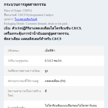
กระบวนการอุตสาหกรรม
Place of Origin: CHINA
ชื่อแบรนด์: C8/C9 Hydrogenation Catalyst
เอกสาร:
ใบแสดงผลิตภัณฑ์
Packaging Details: Customer demand, drum or ton pack.
เน้น:
ตัวเร่งปฏิกิริยาแพลเลเดียมไฮโดรจิเนชัน C8/C9
,
เครื่องกระตุ้นการนําน้ํามันออกสู่อุตสาหกรรม
,
พัลลาเดียม แคตอลิสเตอร์สําหรับ C8/C9
1ลักษณะ:
เม็ดสีฟ้า
2ปริมาณรูขุมขน:
0.3-0.5 ซม3/ก.
3เสถียรภาพทางความร้อน:
สูง
4ส่วนประกอบที่ใช้งานอยู่:
แพลเลเดียม (Pd)
5ความสามารถในการสร้าง
ดี
ใหม่:
ไฮโดรจิเนชันแบบเลือกของไฮโดรคาร์บอน
6แอปพลิเคชัน: