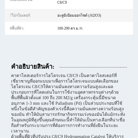
C8/C9
7โปรโมเตอร์:
อะลูมิเนียมออกไซด์ (Al2O3)
8พื้นที่ผิว:
100-200 ตร.ม./ก.
คําอธิบายสินค้า:
คาตาไลสเตอร์การไฮโดรเจน C8/C9 เป็นคาตาไลสเตอร์ที่
เชี่ยวชาญที่ออกแบบมาเพื่อการไฮโดรเจนแบบคัดเลือกของ
ไฮโดรเจน C8/C9ให้ความมั่นคงทางความร้อนสูงและผล
ประกอบการที่โดดเด่นในการใช้งานอุตสาหกรรมต่างๆด้วย
พื้นที่พื้นผิวตั้งแต่ 100 ถึง 200 M2/g เครื่องกระตุ้นนี้มีขนาด
อนุภาค 1-3 mm และใช้ Palladium (Pd) เป็นส่วนประกอบที่ใช้
หนึ่งในข้อดีสําคัญของตัวเร่งนี้คือความมั่นคงทางความร้อนสูง
ของมัน ทําให้มันสามารถรักษากิจกรรมเร่งของมันได้แม้กระทั่ง
ในอุณหภูมิที่สูงขึ้นคุณลักษณะนี้ทําให้มันเป็นทางเลือกที่น่าเชื่อ
ถือสําหรับกระบวนการที่ต้องการการทํางานที่ยั่งยืนในระยะ
เวลานาน.
ด้วยพื้นที่ผิวที่ปรับปรุง C8/C9 Hydrogenation Catalyst ให้บริการ