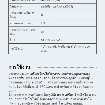
ส่วนประกอบที่ใช้งาน
พัลลาเดียม (Pd)
ผู้สนับสนุน
อลูมิเนียมออกไซด์ (Al2O3)
ความสามารถในการ
ดี
ฟื้นฟู
ขนาดของอนุภาค
1-3 มม
ความมั่นคงทางความ
สูง
ร้อน
พื้นที่
100-200 ม 2 / กรัม
ไฮโดรเจนเชิงคัดเลือกของไฮโดรคาร์บอน
การใช้งาน
C8/C9
การใช้งาน:
รายการ
C8/C9 เครื่องเรือนไฮโดรเจน
เป็นตัวเร่งคุณภาพสูง
ที่มาจาก
จีน
. แพคเกจตามความต้องการของลูกค้า, มันมีอยู่ใน
กล่องกลองหรือกระเป๋าตัน. เครื่องกระตุ้นอวดความมั่นคงทาง
ความร้อนที่ดีเยี่ยม, ทําให้มันเหมาะสําหรับการใช้งานที่หลาก
หลาย.
ด้วยความสามารถในการฟื้นฟูที่ดี
C8/C9 เครื่องเรือนไฮโดรเจน
สามารถนําไปใช้ใหม่ได้หลายครั้งอย่างมีประสิทธิภาพ ทําให้
เกิดการประหยัดค่าใช้จ่ายและผลกําไรต่อสิ่งแวดล้อม.