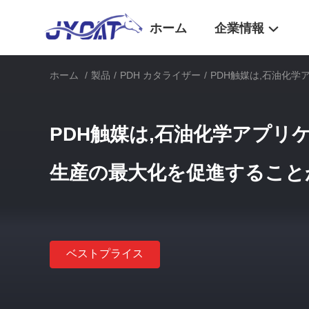
ホーム
企業情報
ホーム
/
製品
/
PDH カタライザー
/
PDH触媒は,石油化
PDH触媒は,石油化学アプリ
生産の最大化を促進すること
ベストプライス