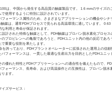
-100は、中国から発生する高品質の触媒製品です。 1.6 mmのサイズ
ムで使用するように特別に設計されています。
パフォーマンス属性のため、さまざまなアプリケーションの機会やシナリ
の触媒は、通常PDHプロセスで見られる高温環境に適しています。 0.63 
的な利用と寿命が保証されます。
けに設計された特殊な触媒として、PDH触媒はプロパン脱水素化プロセス
ンのプロピレンへの亀裂であろうと、PDHユニット内の他の反応であろ
上で重要な役割を果たします。
寿命を誇っており、PDHプラントオペレーターに拡張された運用上の信
たパフォーマンスは、一貫した最適な生産出力を目的としたPDHユニッ
その優れた特性とPDHアプリケーションへの適合性を備えたもので、P
パフォーマンス、長寿命、および高温操作との互換性は、プロパン脱水
なります。
マイズサービス：