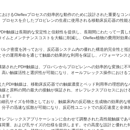
におけるOleflexプロセスの効率的な動作のために設計された重要なコ
H）プロセスを介したプロピレンの生産に使用される移動床反応器の性能
、PDH触媒は長期的な安定性と信頼性を提供し、長期間にわたって一貫
イムとメンテナンスコストを大幅に削減し、Oleflex植物の費用対効
/cm3のバルク密度を誇っており、反応器システム内の優れた構造的完全性と
とその運用寿命を通じて触媒の効果的な利用を保証し、パフォーマンス
構築されたPDH触媒は、プロパンからプロピレンへの効率的な変換に不
、高い触媒活性と選択性が可能になり、オールフレックス操作における
負荷を備えたPDH触媒は、移動床反応器での触媒濃度とベッド利用率の理想的
触媒と原料の間の最大の接触が保証され、オレフレクスプロセスにおけ
れます。
nmの細孔サイズを特徴としており、触媒床内の反応物と生成物の効果的な
、分子の迅速な拡散が可能になり、反応性ユニットでの反応速度と全体
、オレフレックスアプリケーションに合わせて調整された高性能触媒であ
媒荷重、および孔サイズの仕様を提供します。その高度な設計と優れた