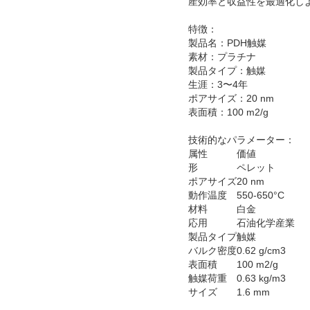
産効率と収益性を最適化しよ
特徴：
製品名：PDH触媒
素材：プラチナ
製品タイプ：触媒
生涯：3〜4年
ポアサイズ：20 nm
表面積：100 m2/g
技術的なパラメーター：
属性
価値
形
ペレット
ポアサイズ
20 nm
動作温度
550-650°C
材料
白金
応用
石油化学産業
製品タイプ
触媒
バルク密度
0.62 g/cm3
表面積
100 m2/g
触媒荷重
0.63 kg/m3
サイズ
1.6 mm