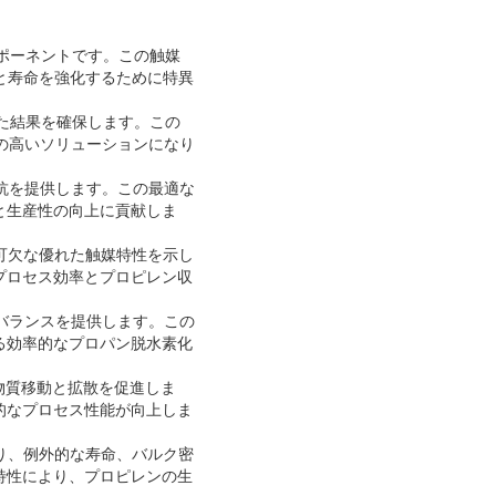
ンポーネントです。この触媒
と寿命を強化するために特異
した結果を確保します。この
果の高いソリューションになり
抵抗を提供します。この最適な
と生産性の向上に貢献しま
可欠な優れた触媒特性を示し
プロセス効率とプロピレン収
なバランスを提供します。この
る効率的なプロパン脱水素化
物質移動と拡散を促進しま
的なプロセス性能が向上しま
り、例外的な寿命、バルク密
特性により、プロピレンの生