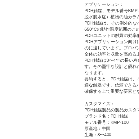
アプリケーション：
PDH触媒、モデル番号KMP
脱水脱水症）植物の油カラ
PDH触媒は、その例外的な
650°Cの動作温度範囲のこ
PDHユニットの触媒の効率
PDHアプリケーション向
のに適しています。プロパ
全体の効率と収量を高める
PDH触媒は3〜4年の長い
す。その堅牢な設計と優れ
なります。
要約すると、PDH触媒は、
適な触媒です。信頼できる
確保する上で重要な要素と
カスタマイズ：
PDH触媒製品の製品カスタ
ブランド名：PDH触媒
モデル番号：KMP-100
原産地：中国
生涯：3〜4年