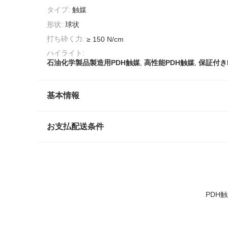
タイプ:
触媒
形状:
球状
打ち砕く力:
≥ 150 N/cm
ハイライト:
石油化学製品製造用PDH触媒
,
高性能PDH触媒
,
保証付き
基本情報
お支払配送条件
PDH