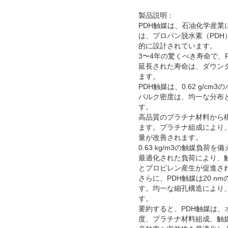
製品説明：
PDH触媒は、石油化学産業
は、プロパン脱水素（PD
的に設計されています。
3〜4年の驚くべき寿命で
延長された寿命は、ダウンタ
ます。
PDH触媒は、0.62 g
バルク密度は、均一な分布
す。
高品質のプラチナ材料から
ます。プラチナ組成により
量が改善されます。
0.63 kg/m3の触媒
最適化された負荷により、
とプロピレン産生が促進さ
さらに、PDH触媒は20 
す。均一な細孔構造により
す。
要約すると、PDH触媒は
度、プラチナ材料組成、触