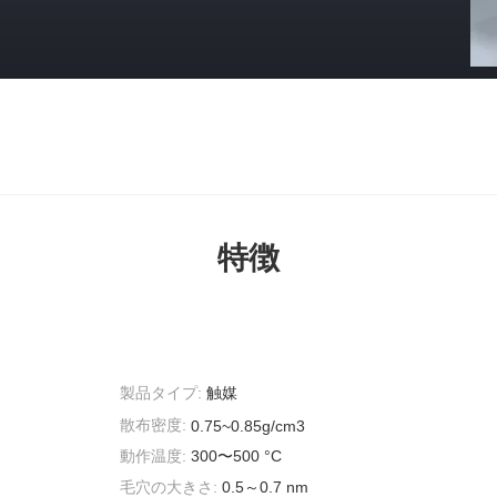
特徴
製品タイプ:
触媒
散布密度:
0.75~0.85g/cm3
動作温度:
300〜500 °C
毛穴の大きさ:
0.5～0.7 nm