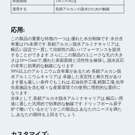
表面面積
150-170 M2/g
適用する
長鎖アルカンの脱水のための触媒
応用:
この製品の重要な特徴の一つは,優れた水分制御です.水分含
有量は1%未満です.長鎖アルカン脱水アルミナキャリアは,
幅広い設定で一貫して信頼性の高いパフォーマンスを提供
することができます.さらに,この製品のユニークな孔の大き
さは10〜15nmで,優れた表面面積と活性性を確保し,脱水反応
の非常に効果的な触媒になります.
99%以上のアルミニウム含有量があるため 長鎖アルカン脱
水アルミニウムキャリアは 卓越した安定性と耐久性があり
ます最も厳しい条件でもこれは,石油化学工場,精製工場,化学
生産施設を含む様々な産業環境での使用に理想的な選択に
なります.
全体として,長鎖アルカネ脱水アルミナキャリアは,幅広い用
途に適した汎用的で効果的な触媒です.ドリップボール原子
炉で働いているかどうかこの製品は,あなたのニーズを満た
し,あなたの期待を上回るでしょう.
カスタマイズ: