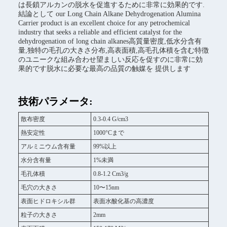
は長鎖アルカンの脱水を促進するために非常に効果的です.
結論として our Long Chain Alkane Dehydrogenation Alumina
Carrier product is an excellent choice for any petrochemical
industry that seeks a reliable and efficient catalyst for the
dehydrogenation of long chain alkanes高質量密度,低水分含有
量,独特の毛孔の大きさ分布,高表面積,高毛孔体積を含む特徴
のユニークな組み合わせ望ましい反応を促すのに非常に効
果的です脱水に必要な最高の品質の触媒を 提供します
技術パラメータ:
散布密度
0.3-0.4 G/cm3
熱安定性
1000°Cまで
アルミニウム含有量
99%以上
水分含有量
1%未満
毛孔体積
0.8-1.2 Cm3/g
毛穴の大きさ
10〜15nm
表面ヒドロキシル群
表面水酸化基の高濃度
粒子の大きさ
2mm