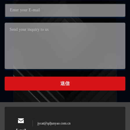
送信
jycat@qdjunyao.com.cn