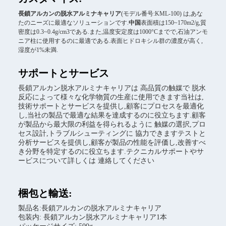
長鎖アルカンの脱水アルミナキャリア
(モデル番号:KML-100) は,あな
たのニーズに最適なソリューションです.
中国
表面積は150~170m2/g,質
密度は0.3~0.4g/cm3である.また,温度安定度は1000°Cまでで,石油アンモ
ニア柱に使用するのに最適である.表面ヒドロキシル群の濃度が高く,
湿度が1%未満.
サポートとサービス
長鎖アルカン脱水アルミナキャリアは 高品質の触媒で 脱水
反応によって様々な化学物質の生産に使用できます当社は,
技術サポートとサービスを提供し,顧客にプロセスを最適化
し,当社の製品で最適な結果を達成するのに役立ちます.顧客
が製品から最大限の利益を得られるように 触媒の選択,プロ
セス設計,トラブルシューティングに 協力できますテストと
分析サービスを提供し,顧客が製品の性能を評価し,改善すべ
き分野を特定するのに役立ちます.テクニカルサポートやサ
ービスについて詳しくは 連絡してください
梱包と輸送:
製品名:長鎖アルカンの脱水アルミナキャリア
包装内: 長鎖アルカン脱水アルミナキャリア1本