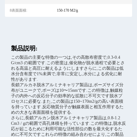
8表面面積:
150-170 M2/g
製品説明:
この製品の主要な特徴の一つは,その高散布密度で,0.3-0.4
G/cm3 の範囲です.この密度は,催化物が脱水過程で必要とさ
れる高温と高圧に耐えるようにしますさらに,この製品は低
水分含有度で1%未満で,非常に安定し,水分による劣化に耐
性があります.
長鎖アルカネ脱水アルミナキャリア製品は,ポーズサイズ分
布がユニークで,ポーズは10〜15nmです.この特徴は,触媒粒
子の内外への反応分子の効率的な拡散に不可欠です脱水プ
ロセスに必要な.また,この製品は150~170m2/gの高い表面積
を持っています.反応物質分子が触媒表面と相互作用するた
めの大きな表面面積を提供する.
さらに,長鎖アルカン脱水アルミナキャリア製品は,0.8-1.2
Cm3 / gの範囲で高孔体積を持っています.この特徴は,脱水反
応が起こるために利用可能な活性部位の数を最大化するた
めに不可欠ですこれらの特徴の組み合わせにより,この製品