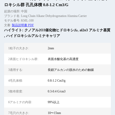
ロキシル群 孔孔体積 0.8-1.2 Cm3/G
起源の場所: 中国
ブランド名: Long Chain Alkane Dehydrogenation Alumina Carrier
モデル番号: KML-100
文書:
製品説明書 PDF
ハイライト:
クノアル2O3催化物ヒドロキシル
,
al2o3 アルミナ基質
,
ハイドロキシルアルミナキャリア
1粒子の大きさ:
2mm
2表面ヒドロキシル群:
表面水酸化基の高濃度
3適用する:
長鎖アルカンの脱水のための触媒
4毛孔体積:
0.8-1.2 Cm3/g
5散布密度:
0.3-0.4 G/cm3
6アルミナの内容:
99%以上
7毛穴の大きさ:
10〜15nm