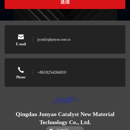
送信
jycat@qdjunyao.com.cn
E-mail
+8618254266810
Phone
Qingdao Junyao Catalyst New Material
Technology Co., Ltd.