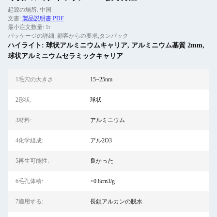
起源の場所: 中国
文書:
製品説明書 PDF
最小注文数量: 1t
パッケージの詳細: 顧客からの要求,タンパック
ハイライト:
球状アルミニウムキャリア
,
アルミニウム基質 2mm
,
球状アルミニウムセラミックキャリア
1毛穴の大きさ:
15~25nm
2形状:
球状
3材料:
アルミニウム
4化学組成:
アル2O3
5再生可能性:
良かった
6毛孔体積:
>0.8cm3/g
7適用する:
長鎖アルカンの脱水