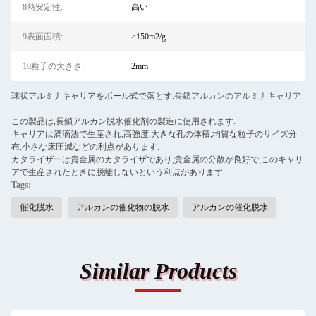
8熱安定性:
高い
9表面面積:
>150m2/g
10粒子の大きさ:
2mm
球状アルミナキャリアをボール式で落とす.
長鎖アルカンのアルミナキャリア
この製品は,長鎖アルカン脱水催化剤の製造に使用されます.
キャリアは滴滴法で生産され,高強度,大きな孔の体積,均質な粒子のサイズ分
布,小さな床圧減などの利点があります.
カタライザーは貴金属のカタライザであり,貴金属の分散が良好で,このキャリ
アで生産されたときに脱離しないという利点があります.
Tags:
催化脱水
アルカンの催化物の脱水
アルカンの催化脱水
Similar Products