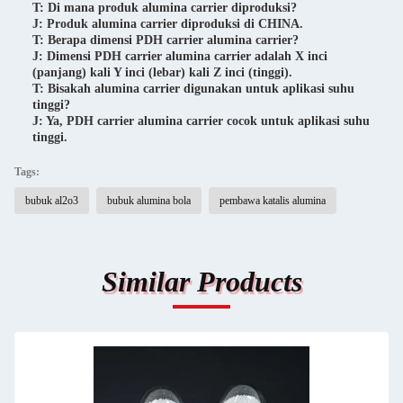
T: Di mana produk alumina carrier diproduksi?
J: Produk alumina carrier diproduksi di CHINA.
T: Berapa dimensi PDH carrier alumina carrier?
J: Dimensi PDH carrier alumina carrier adalah X inci
(panjang) kali Y inci (lebar) kali Z inci (tinggi).
T: Bisakah alumina carrier digunakan untuk aplikasi suhu
tinggi?
J: Ya, PDH carrier alumina carrier cocok untuk aplikasi suhu
tinggi.
Tags:
bubuk al2o3
bubuk alumina bola
pembawa katalis alumina
Similar Products