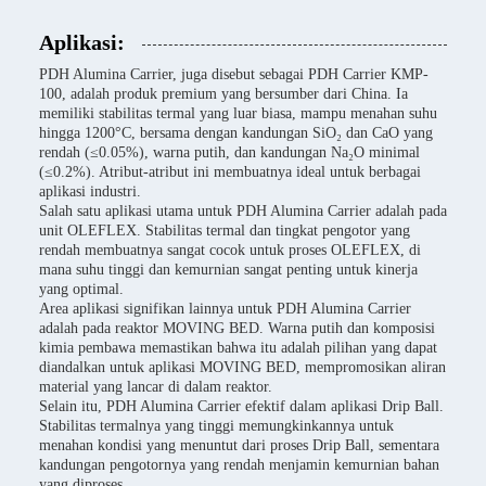
Aplikasi:
PDH Alumina Carrier, juga disebut sebagai PDH Carrier KMP-
100, adalah produk premium yang bersumber dari China. Ia
memiliki stabilitas termal yang luar biasa, mampu menahan suhu
hingga 1200°C, bersama dengan kandungan SiO₂ dan CaO yang
rendah (≤0.05%), warna putih, dan kandungan Na₂O minimal
(≤0.2%). Atribut-atribut ini membuatnya ideal untuk berbagai
aplikasi industri.
Salah satu aplikasi utama untuk PDH Alumina Carrier adalah pada
unit OLEFLEX. Stabilitas termal dan tingkat pengotor yang
rendah membuatnya sangat cocok untuk proses OLEFLEX, di
mana suhu tinggi dan kemurnian sangat penting untuk kinerja
yang optimal.
Area aplikasi signifikan lainnya untuk PDH Alumina Carrier
adalah pada reaktor MOVING BED. Warna putih dan komposisi
kimia pembawa memastikan bahwa itu adalah pilihan yang dapat
diandalkan untuk aplikasi MOVING BED, mempromosikan aliran
material yang lancar di dalam reaktor.
Selain itu, PDH Alumina Carrier efektif dalam aplikasi Drip Ball.
Stabilitas termalnya yang tinggi memungkinkannya untuk
menahan kondisi yang menuntut dari proses Drip Ball, sementara
kandungan pengotornya yang rendah menjamin kemurnian bahan
yang diproses.