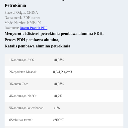
Petrokimia
Place of Origin: CHINA
Nama merek: PDH carrier
Model Number: KMP-100
Dokumen:
Brosur Produk PDF
Menyoroti:
Efisiensi petrokimia pembawa alumina PDH
,
Proses PDH pembawa alumina
,
Katalis pembawa alumina petrokimia
1Kandungan SiO2:
≤0,05%
2Kepadatan Massal:
0,8-1,2 g/cm3
3Konten Cao:
≤0,05%
4Kandungan Na2O:
≤0,2%
5Kandungan kelembaban:
≤1%
6Stabilitas termal:
≥900℃