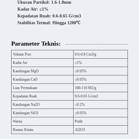
Ukuran Partikel: 1.6-1.8mm
Kadar Air: ≤1%
Kepadatan Ruah: 0.6-0.65 G/cm3
Stabilitas Termal: Hingga 1200℃
Parameter Teknis:
Volume Pori
0.6-0.8 Cm3/g
Kadar Air
≤1%
Kandungan MgO
≤0.05%
Kandungan CaO
≤0.05%
Luas Permukaan
100-110 M2/g
Kepadatan Ruah
0.6-0.65 G/cm3
Kandungan Na2O
≤0.2%
Kandungan SiO2
≤0.05%
Warna
Putih
Rumus Kimia
Al2O3