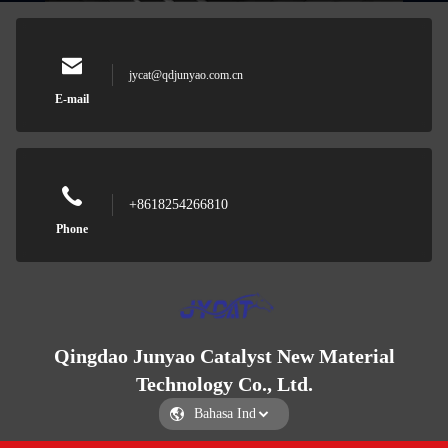
jycat@qdjunyao.com.cn
E-mail
+8618254266810
Phone
Qingdao Junyao Catalyst New Material
Technology Co., Ltd.