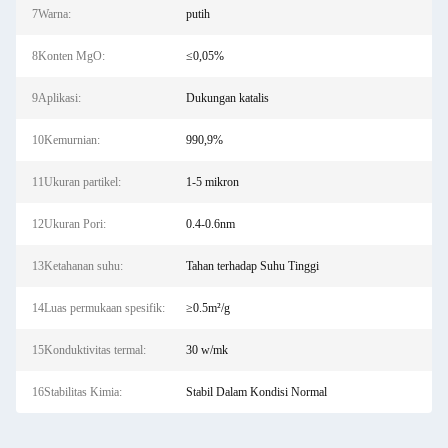
7Warna:
putih
8Konten MgO:
≤0,05%
9Aplikasi:
Dukungan katalis
10Kemurnian:
990,9%
11Ukuran partikel:
1-5 mikron
12Ukuran Pori:
0.4-0.6nm
13Ketahanan suhu:
Tahan terhadap Suhu Tinggi
14Luas permukaan spesifik:
≥0.5m²/g
15Konduktivitas termal:
30 w/mk
16Stabilitas Kimia:
Stabil Dalam Kondisi Normal