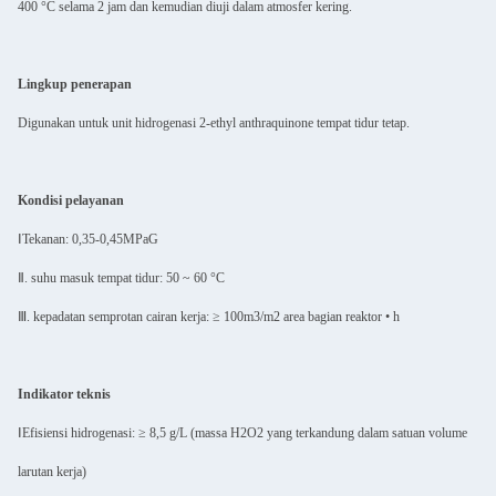
400 °C selama 2 jam dan kemudian diuji dalam atmosfer kering.
Lingkup penerapan
Digunakan untuk unit hidrogenasi 2-ethyl anthraquinone tempat tidur tetap.
Kondisi pelayanan
ⅠTekanan: 0,35-0,45MPaG
Ⅱ. suhu masuk tempat tidur: 50 ~ 60 °C
Ⅲ. kepadatan semprotan cairan kerja: ≥ 100m3/m2 area bagian reaktor • h
Indikator teknis
ⅠEfisiensi hidrogenasi: ≥ 8,5 g/L (massa H2O2 yang terkandung dalam satuan volume
larutan kerja)