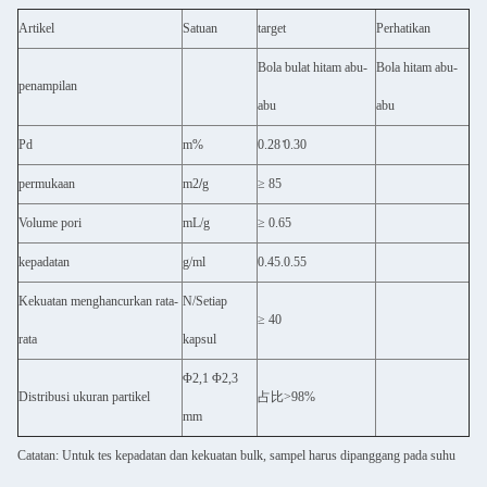
Artikel
Satuan
target
Perhatikan
Bola bulat hitam abu-
Bola hitam abu-
penampilan
abu
abu
Pd
m%
0.28 ̊0.30
permukaan
m2
/
g
≥ 85
Volume pori
mL/g
≥ 0.65
kepadatan
g/ml
0.45.0.55
Kekuatan menghancurkan rata-
N/Setiap
≥ 40
rata
kapsul
Φ2,1 Φ2,3
Distribusi ukuran partikel
占比>98%
mm
Catatan: Untuk tes kepadatan dan kekuatan bulk, sampel harus dipanggang pada suhu