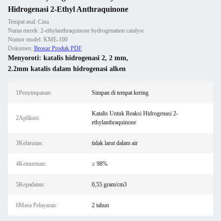
Hidrogenasi 2-Ethyl Anthraquinone
Tempat asal: Cina
Nama merek: 2-ethylanthraquinone hydrogenation catalyst
Nomor model: KME-100
Dokumen:
Brosur Produk PDF
Menyoroti:
katalis hidrogenasi 2
,
2 mm
,
2.2mm katalis dalam hidrogenasi alken
1Penyimpanan:
Simpan di tempat kering
Katalis Untuk Reaksi Hidrogenasi 2-
2Aplikasi:
ethylanthraquinone
3Kelarutan:
tidak larut dalam air
4Kemurnian:
≥ 98%
5Kepadatan:
0,55 gram/cm3
6Masa Pelayaran:
2 tahun