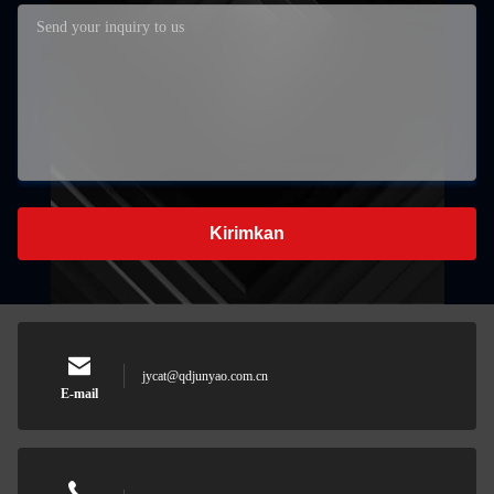
Kirimkan
jycat@qdjunyao.com.cn
E-mail