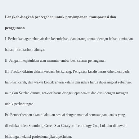
Langkah-langkah pencegahan untuk penyimpanan, transportasi dan
penggunaan
I. Perhatikan agar tahan air dan kelembaban, dan larang kontak dengan bahan kimia dan
bahan hidrokarbon lainnya.
II. Jangan menjatuhkan atau memutar ember besi selama penanganan.
III. Produk dikirim dalam keadaan berkurang. Pengisian katalis harus dilakukan pada
hari-hari cerah, dan waktu kontak antara katalis dan udara harus dipersingkat sebanyak
mungkin.Setelah dimuat, reaktor harus disegel tepat waktu dan diisi dengan nitrogen
untuk perlindungan.
Ⅳ. Pemberhentian akan dilakukan sesuai dengan manual pemasangan katalis yang
disediakan oleh Shandong Green Star Catalytic Technology Co., Ltd.,dan di bawah
bimbingan teknisi profesional jika diperlukan.