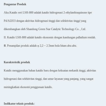
Pengantar Produk
Aku.Katalis seri LSH-800 adalah katalis hidrogenasi 2-ethylanthraquinone tipe
Pd/AI2O3 dengan aktivitas hidrogenasi tinggi dan selektivitas tinggi yang
dikembangkan oleh Shandong Green Star Catalytic Technology Co.., Ltd.
II. Katalis LSH-800 adalah katalis ekonomis dengan kandungan palladium rendah.
Ⅲ. Penampilan produk adalah φ 2,2 ~ 2.5mm bola hitam abu-abu.
Karakteristik produk
Katalis menggunakan bahan katalis baru dengan kekuatan mekanik tinggi, aktivitas
hidrogenasi dan selektivitas tinggi, dan umur layanan yang panjang, yang sangat
meningkatkan ekonomi penggunaan katalis.
Indikator teknis produk: