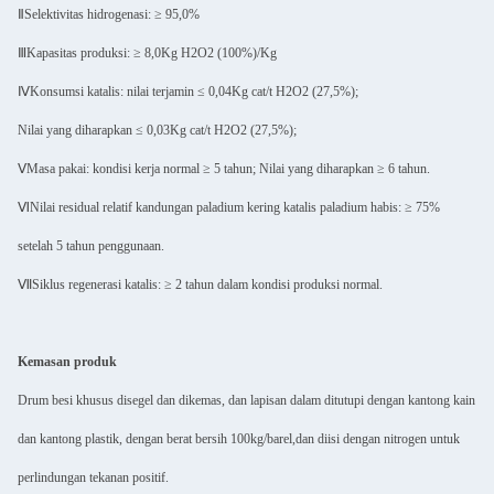
ⅡSelektivitas hidrogenasi: ≥ 95,0%
ⅢKapasitas produksi: ≥ 8,0Kg H2O2 (100%)/Kg
ⅣKonsumsi katalis: nilai terjamin ≤ 0,04Kg cat/t H2O2 (27,5%);
Nilai yang diharapkan ≤ 0,03Kg cat/t H2O2 (27,5%);
ⅤMasa pakai: kondisi kerja normal ≥ 5 tahun; Nilai yang diharapkan ≥ 6 tahun.
ⅥNilai residual relatif kandungan paladium kering katalis paladium habis: ≥ 75%
setelah 5 tahun penggunaan.
ⅦSiklus regenerasi katalis: ≥ 2 tahun dalam kondisi produksi normal.
Kemasan produk
Drum besi khusus disegel dan dikemas, dan lapisan dalam ditutupi dengan kantong kain
dan kantong plastik, dengan berat bersih 100kg/barel,dan diisi dengan nitrogen untuk
perlindungan tekanan positif.