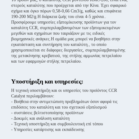
στερεός καταλύτης που προέρχεται από την Κίνα. Έχει σφαιρικό
σχήμα και όγκο πόρων 0,58-0,66 Cm3/g, καθώς και επιφάνεια
190-200 M2/g.Η διάρκεια ζωής του είναι 4-5 χρόνια..
Προσφέρουμε υπηρεσίες εξατομίκευσης προϊόντων για τον
καταλύτη CCR, συμπεριλαμβανομένων των εξατομικευμένων
μεγεθών και σχημάτων που ταιριάζουν με τις ειδικές
βιομηχανικές ανάγκες.Η ομάδα μας μπορεί να βοηθήσει στην
εγκατάσταση και συντήρηση του καταλύτη., το οποίο
χρησιμοποιείται σε διάφορες διεργασίες, συμπεριλαμβανομένης
της μετακίνησης κρεβατιού, της στήλης αμμωνίας πετρελαίου
και των εφαρμογών στήλης πετρελαίου.
Υποστήριξη και υπηρεσίες:
Η τεχνική υποστήριξη και οι υπηρεσίες του προϊόντος CCR
Catalyst περιλαμβάνουν:
- Βοήθεια στην αντιμετώπιση προβλημάτων όσον αφορά τις
επιδόσεις του καταλύτη και του σχετικού εξοπλισμού
- συστάσεις βελτιστοποίησης προϊόντων
- Δοκιμές και ανάλυση καταλύτη
- Τεχνική υποστήριξη και συμβουλευτική επί τόπου
- Υπηρεσίες κατάρτισης και εκπαίδευσης