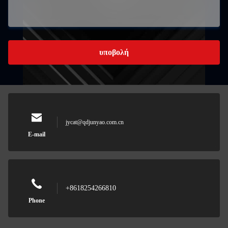
υποβολή
jycat@qdjunyao.com.cn
E-mail
+8618254266810
Phone