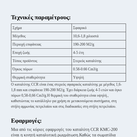
Τεχνικές παραμέτρους:
Σχήμα
Σφαιρικό
Μέγεθος
10,6-1,8 χιλιοστά
Περιοχή επιφάνειας
190-200 M2/g
Εποχή ζωής
4-5 έτη
Τύπος προϊόντος
Στερεός καταλύτης
Όγκος πόρων
0.58-0.66 Cm3/g
Θερμική σταθερότητα
Υψηλή
Ο καταλύτης CCR είναι ένας στερεός σφαιρικός καταλύτης με μέγεθος 1,6-
1,8 mm και επιφάνεια 190-200 M2/g. Έχει διάρκεια ζωής 4-5 ετών και όγκο
πόρων 0,58-0,66 Cm3/g.Η θερμική του σταθερότητα είναι υψηλή.,
καθιστώντας το κατάλληλο για χρήση σε μετακινούμενα συστήματα, στη
στήλη αμμωνίας πετρελαίου και στις διαδικασίες στη στήλη πετρελαίου.
Εφαρμογές:
Μια από τις κύριες εφαρμογές του καταλύτη CCR KMC-200
είναι η κινητή καταλυτική ρωγμάτωση.Καθώς τα σωματίδια