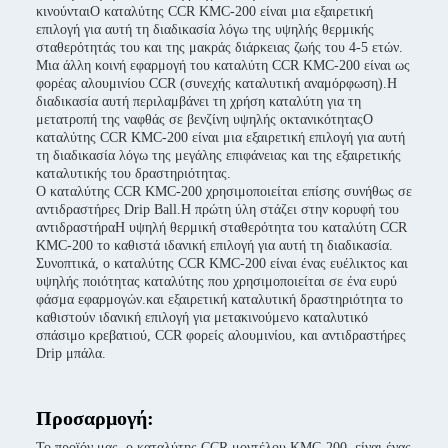
κινούνταιΟ καταλύτης CCR KMC-200 είναι μια εξαιρετική
επιλογή για αυτή τη διαδικασία λόγω της υψηλής θερμικής
σταθερότητάς του και της μακράς διάρκειας ζωής του 4-5 ετών.
Μια άλλη κοινή εφαρμογή του καταλύτη CCR KMC-200 είναι ως
φορέας αλουμινίου CCR (συνεχής καταλυτική αναμόρφωση).Η
διαδικασία αυτή περιλαμβάνει τη χρήση καταλύτη για τη
μετατροπή της ναφθάς σε βενζίνη υψηλής οκτανικότηταςΟ
καταλύτης CCR KMC-200 είναι μια εξαιρετική επιλογή για αυτή
τη διαδικασία λόγω της μεγάλης επιφάνειας και της εξαιρετικής
καταλυτικής του δραστηριότητας.
Ο καταλύτης CCR KMC-200 χρησιμοποιείται επίσης συνήθως σε
αντιδραστήρες Drip Ball.Η πρώτη ύλη στάζει στην κορυφή του
αντιδραστήραΗ υψηλή θερμική σταθερότητα του καταλύτη CCR
KMC-200 το καθιστά ιδανική επιλογή για αυτή τη διαδικασία.
Συνοπτικά, ο καταλύτης CCR KMC-200 είναι ένας ευέλικτος και
υψηλής ποιότητας καταλύτης που χρησιμοποιείται σε ένα ευρύ
φάσμα εφαρμογών.και εξαιρετική καταλυτική δραστηριότητα το
καθιστούν ιδανική επιλογή για μετακινούμενο καταλυτικό
σπάσιμο κρεβατιού, CCR φορείς αλουμινίου, και αντιδραστήρες
Drip μπάλα.
Προσαρμογή:
Το προϊόν μας, ο καταλύτης CCR μοντέλου KMC-200, είναι ένας