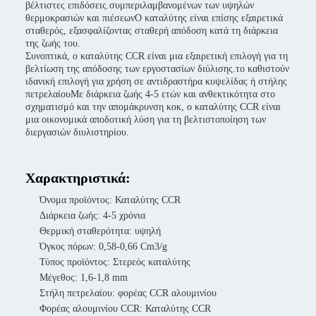
βέλτιστες επιδόσεις.συμπεριλαμβανομένων των υψηλών
θερμοκρασιών και πιέσεωνΟ καταλύτης είναι επίσης εξαιρετικά
σταθερός, εξασφαλίζοντας σταθερή απόδοση κατά τη διάρκεια
της ζωής του.
Συνοπτικά, ο καταλύτης CCR είναι μια εξαιρετική επιλογή για τη
βελτίωση της απόδοσης των εργοστασίων διύλισης.το καθιστούν
ιδανική επιλογή για χρήση σε αντιδραστήρα κυψελίδας ή στήλης
πετρελαίουΜε διάρκεια ζωής 4-5 ετών και ανθεκτικότητα στο
σχηματισμό και την απομάκρυνση κοκ, ο καταλύτης CCR είναι
μια οικονομικά αποδοτική λύση για τη βελτιστοποίηση των
διεργασιών διυλιστηρίου.
Χαρακτηριστικά:
Όνομα προϊόντος: Καταλύτης CCR
Διάρκεια ζωής: 4-5 χρόνια
Θερμική σταθερότητα: υψηλή
Όγκος πόρων: 0,58-0,66 Cm3/g
Τύπος προϊόντος: Στερεός καταλύτης
Μέγεθος: 1,6-1,8 mm
Στήλη πετρελαίου: φορέας CCR αλουμινίου
Φορέας αλουμινίου CCR: Καταλύτης CCR