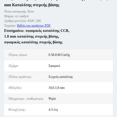
mm Καταλύτης στερεής βάσης
Τόπος καταγωγής: Κίνα
Μάρκα: ccr catalyst
Αριθμό μοντέλου: KMC-200
Έγγραφο:
Βιβλίο του προϊόντος PDF
Επισημαίνω:
σφαιρικός καταλύτης CCR
,
1.8 mm καταλύτης στερεής βάσης
,
σφαιρικός καταλύτης στερεής βάσης
1Όγκος πόρων:
0.58-0.66 Cm3/g
2Σχήμα:
Σφαιρικό
3Τύπος προϊόντος:
Στερεός καταλύτης
4Μέγεθος:
10,6-1,8 mm
5Θερμότητα - σταθερότητα:
Ψηλά
6Εποχή ζωής:
4-5 έτη