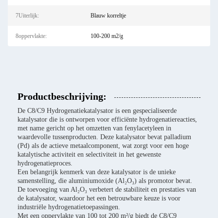
7Uiterlijk:
Blauw korreltje
8oppervlakte:
100-200 m2/g
Productbeschrijving:
De C8/C9 Hydrogenatiekatalysator is een gespecialiseerde
katalysator die is ontworpen voor efficiënte hydrogenatiereacties,
met name gericht op het omzetten van fenylacetyleen in
waardevolle tussenproducten. Deze katalysator bevat palladium
(Pd) als de actieve metaalcomponent, wat zorgt voor een hoge
katalytische activiteit en selectiviteit in het gewenste
hydrogenatieproces.
Een belangrijk kenmerk van deze katalysator is de unieke
samenstelling, die aluminiumoxide (Al₂O₃) als promotor bevat.
De toevoeging van Al₂O₃ verbetert de stabiliteit en prestaties van
de katalysator, waardoor het een betrouwbare keuze is voor
industriële hydrogenatietoepassingen.
Met een oppervlakte van 100 tot 200 m²/g biedt de C8/C9