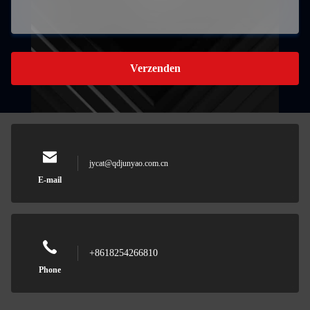
Verzenden
jycat@qdjunyao.com.cn
E-mail
+8618254266810
Phone