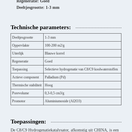
Regeneratie: Goed
Deeltjesgrootte: 1-3 mm
Technische parameters:
Deeltjesgrootte
1-3 mm
Oppervlakte
100-200 m2/g
Uiterlijk
Blauwe korrel
Regeneratie
Goed
Toepassing
Selectieve hydrogenatie van C8/C9 koolwaterstoffen
Actieve component
Palladium (Pd)
Thermische stabiliteit
Hoog
Porevolume
0,3-0,5 cm3/g
Promotor
Aluminiumoxide (Al2O3)
Toepassingen:
De C8/C9 Hydrogenatiekatalysator, afkomstig uit CHINA, is een