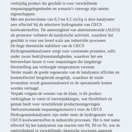
veelzijdig product dat geschikt is voor verschillende
toepassingsgelegenheden en scenario's vanwege zijn unieke
eigenschappen.
Met een porievolume van 0,3 tot 0,5 cm3/g is deze katalysator
zeer effectief bij de selectieve hydrogenatie van C8/C9
koolwaterstoffen. De aanwezigheid van aluminiumoxide (Al2O3)
als promotor verbetert de katalytische activiteit, waardoor het
geschikt is voor een breed scala aan industriële processen.
De hoge thermische stabiliteit van de C8/C9
Hydrogenatiekatalysator zorgt voor consistente prestaties, zelfs
onder zware bedrijfsomstandigheden, waardoor het een
betrouwbare keuze is voor toepassingen die langdurige
blootstelling aan verhoogde temperaturen vereisen.
Verder maakt de goede regeneratie van de katalysator efficiënt en
kosteneffectief hergebruik mogelijk, waardoor de totale
levensduur wordt gemaximaliseerd en de operationele kosten
worden verlaagd.
Verpakt volgens de wensen van de klant, is dit product
verkrijgbaar in vaten of tonverpakkingen, wat flexibiliteit en
gemak biedt voor verschillende productieomgevingen.
Veelvoorkomende toepassingsscenario's voor de C8/C9
Hydrogenatiekatalysator zijn onder meer de hydrogenatie van
C8/C9 koolwaterstoffen in industriële processen. Het is met name
effectief bij het katalyseren van reacties met Pd, Pd en Ni, wat de
veelzijdigheid in verschillende chemische processen aantoont.