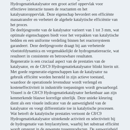
Hydrogenatiekatalysator een groot actief oppervlak voor
effectieve interactie tussen de reactanten en het
katalysatoroppervlak. Deze eigenschap bevordert een efficiënte
massatransfer en verbetert de algehele katalytische efficiëntie van
het proces.
De deeltjesgrootte van de katalysator varieert van 1 tot 3 mm, wat
optimale eigenschappen biedt voor het verpakken van katalytische
bedden en een uniforme verdeling binnen het reactorsysteem
garandeert. Deze deeltjesgrootte draagt bij aan verbeterde
vloeistofdynamica en vergemakkelijkt de hydrogenatiereactie, wat
resulteert in consistente en betrouwbare resultaten.
Regeneratie is een cruciaal aspect van de prestaties van de
katalysator, en de C8/C9 Hydrogenatiekatalysator blinkt hierin uit.
Met goede regeneratie-eigenschappen kan de katalysator na
gebruik efficiënt worden hersteld in zijn actieve toestand,
waardoor de operationele levensduur wordt verlengd en
kosteneffectiviteit in industriële toepassingen wordt gewaarborgd.
Visueel is de C8/C9 Hydrogenatiekatalysator herkenbaar aan zijn
kenmerkende blauwe korrelige uiterlijk. Deze unieke kleuring
dient als een visuele indicator van de aanwezigheid van de
katalysator en voegt differentiatie toe in katalytische processen.
Wat betreft de katalytische prestaties vertoont de C8/C9
Hydrogenatiekatalysator uitstekende activiteit en selectiviteit bij
de hydrogenatie van fenylacetyleen, waarbij het substraat efficiënt
wordt omgezet in de gewenste tussenproducten. De aanwezigheid