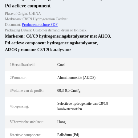
Pd actieve component
Place of Origin: CHINA
Merknaam: C8/C9 Hydrogenation Catalyst
Document:
Productenbrochure PDF
Packaging Details: Customer demand, drum or ton pack.
Markeren:
C8/C9 hydrogeneringskatalysator met Al2O3
,
Pd actieve component hydrogeneringskatalysator
,
Al2O3 promotor C8/C9 katalysator
1Herstelbaarheid:
Goed
2Promotor:
Aluminiumoxide (Al2O3)
3Volume van de poriën:
00,3-0,5 Cm3/g
Selectieve hydrogenatie van C8/C9
4Toepassing:
koolwaterstoffen
5Thermische stabiliteit:
Hoog
6Actieve component:
Palladium (Pd)