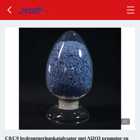
1
/1
C8/C9 hydrogeneringskatalysator met Al2O3 promotor en